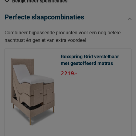
Hoogte hoofdbord
Bekijk meer specificaties
100 cm
Diepte Hoofdbord
9 cm
Perfecte slaapcombinaties
Poothoogte
12 cm
Combineer bijpassende producten voor een nog betere
Specificaties boxspring
nachtrust én geniet van extra voordeel
Kleur
wonder beige
Stofgroep
Wonder
Boxspring Grid verstelbaar
Uitvoering
Elektrisch verstelbaar
met gestoffeerd matras
Materiaal
polyester
2219.-
Afdeklaag dikte
1.8
Aantal slagen per veer
4
Aantal veren per m2
108
(circa)
Matras(sen)
Modelnaam matras
Luxe 250