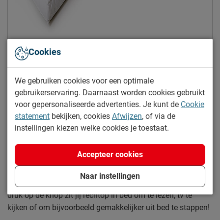
Kies alternatief
Cookies
We gebruiken cookies voor een optimale
In winkelwagen
gebruikerservaring. Daarnaast worden cookies gebruikt
voor gepersonaliseerde advertenties. Je kunt de
Cookie
statement
bekijken, cookies
Afwijzen
, of via de
instellingen kiezen welke cookies je toestaat.
Meer info over elektrische boxsprings
Accepteer cookies
Luxer kan bijna niet: een elektrische, comfortabele
boxspring. Met een elektrische boxspring geniet je van
Naar instellingen
optimaal comfort, de juiste ondersteuning én... met één
druk op de knop zit jij rechtop in bed om te lezen, tv te
kijken of om bijvoorbeeld gemakkelijker uit bed te stappen!