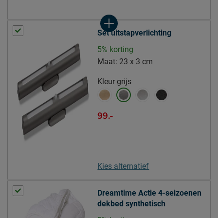
Opbouw matraskern
pocketveer
Type comfortlaag
polyether SG25
Set uitstapverlichting
Aantal veren per m2
262
matrassen
5% korting
Aantal slagen veer
Maat:
23 x 3 cm
5.5
matrassen
Kleur
grijs
Comfortzones -
7 zones
Matrassen (value)
99.-
Hardheid Matrassen
stevig
Topper
Modelnaam topper
Luxe HR
Kies alternatief
Kern topper
HR-schuim
Materiaal tijk topper
polyester
Dreamtime Actie 4-seizoenen
Tijk topper afritsbaar
Ja
dekbed synthetisch