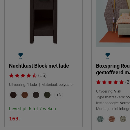
Nachtkast Block met lade
Boxspring Rou
gestoffeerd m
(15)
(2
Uitvoering:
1 lade
|
Materiaal:
polyester
Uitvoering:
Vlak
|
+3
Type matraskern:
po
Instaphoogte:
Norma
Levertijd: 6 tot 7 weken
Montage:
niet inbeg
169.-