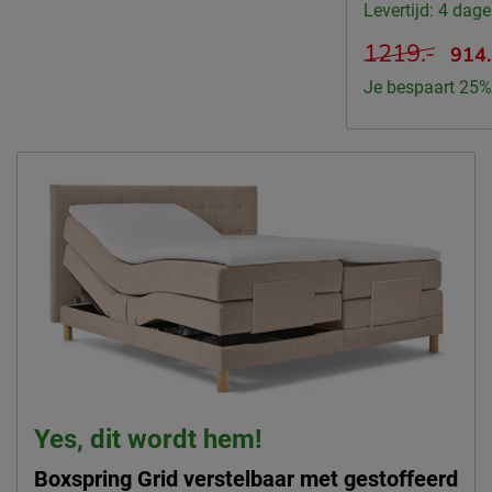
Levertijd: 4 dag
1219.-
914
Je bespaart 25%
Yes, dit wordt hem!
Boxspring Grid verstelbaar met gestoffeerd