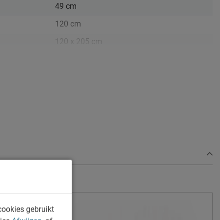
49 cm
120 cm
120 x 205 cm
200 cm
103 cm
5 cm
12 cm
grey beige
Luna
Vlak
polyester
cookies gebruikt