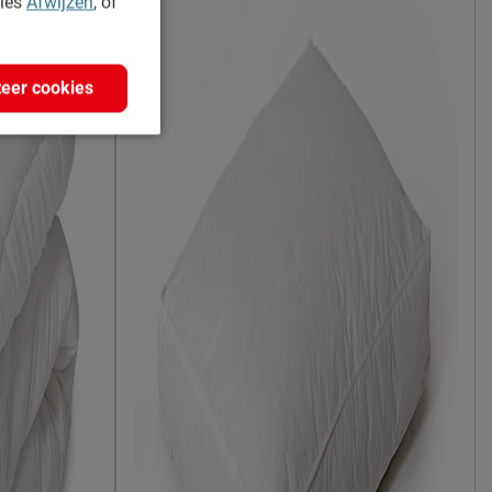
kies
Afwijzen
, of
Easy Pocket 300
pocketveer
eer cookies
sen
280
en
5
value)
5 zones
Lowen
kunststof
zwart
3 jaar garantie volgens Beddenreus
voorwaarden