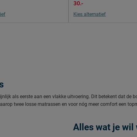
30.-
ief
Kies alternatief
s
lijk als eerste aan een vlakke uitvoering. Dit betekent dat de b
 daarop twee losse matrassen en voor nóg meer comfort een top
Alles wat je wi