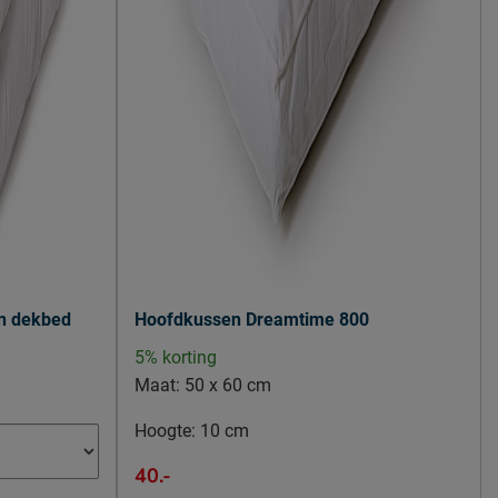
niet inbegrepen
Beddenreus B.V.
Postbus 716, 5400 AS, Uden, Nederland
info@beddenreus.nl
n dekbed
Hoofdkussen Dreamtime 800
5% korting
Maat:
50 x 60 cm
Hoogte:
10 cm
40.-