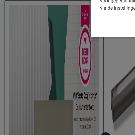
voor gepersonali
• 18 cm dik MAXI Easy Pocket matras met 280 pocketveren p
via de instelling
• Keerbare matraskern: kies zelf voor steviger of zachter ligge