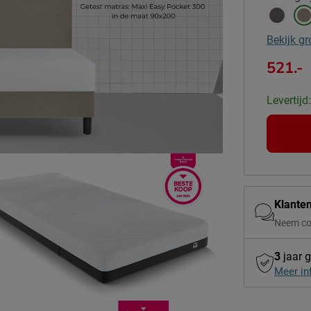
Bekijk gr
521.-
Levertijd
Klante
Neem co
3
jaar g
Meer in