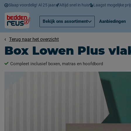
Slaap voordelig! Al 25 jaar
Altijd snel in huis
Laagst mogelijke prij
Bekijk ons assortiment
Aanbiedingen
Terug naar het overzicht
Box Lowen Plus vla
Compleet inclusief boxen, matras en hoofdbord