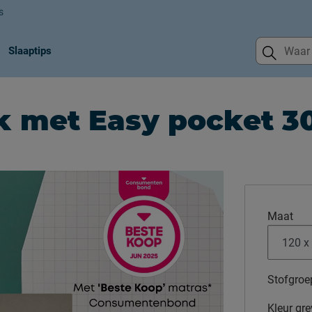
s
Slaaptips
k met Easy pocket 3
Maat
Stofgroe
Kleur
gre