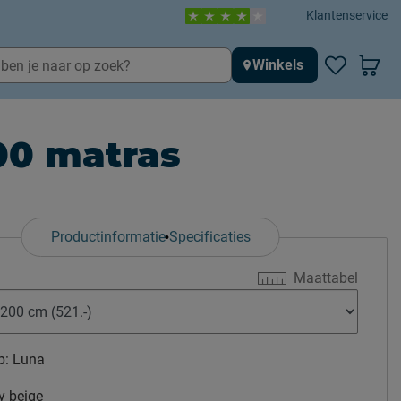
Klantenservice
Winkels
00 matras
Productinformatie
Specificaties
Maattabel
p:
Luna
y beige