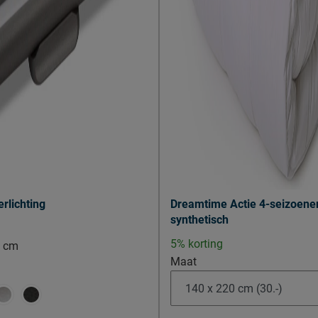
Montage
Leveranciersinformatie
Naam
Locatie
Emailadres
erlichting
Dreamtime Actie 4-seizoene
synthetisch
5% korting
3 cm
Maat