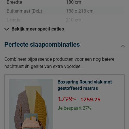
Breedte
180 cm
Buitenmaat (BxL)
188 x 218 cm
Lengte
210 cm
Hoogte hoofdbord
Bekijk meer specificaties
96 cm
Diepte Hoofdbord
8 cm
Perfecte slaapcombinaties
Poothoogte
12 cm
Combineer bijpassende producten voor een nog betere
Specificaties boxspring
nachtrust én geniet van extra voordeel
Kleur
aretha mintgroen
Stofgroep
Aretha
Boxspring Round vlak met
Uitvoering
Vlak
gestoffeerd matras
Materiaal
polyester
1729.-
1259.25
Afdeklaag dikte
2.7
Je bespaart 27%
Aantal slagen per veer
4
Aantal veren per m2
108