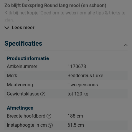
Zo blijft Boxspring Round lang mooi (en schoon)
Kijk bij het kopje ‘Goed om te weten’ om alle tips & tricks te
zien.
Lees meer
Zelf samenstellen? Dat kan gewoon in de winkel!
Liever een andere box, matras of pootjes? In onze winkels
Specificaties
stel je deze boxspring helemaal naar jouw smaak samen.
We helpen je graag om jouw ideale boxspring samen te
Productinformatie
stellen — precies zoals jij het wilt.
Artikelnummer
1170678
Merk
Beddenreus Luxe
Maatvoering
Tweepersoons
Gewichtsklasse
tot 120 kg
Afmetingen
Breedte hoofdbord
188 cm
Instaphoogte in cm
61,5 cm