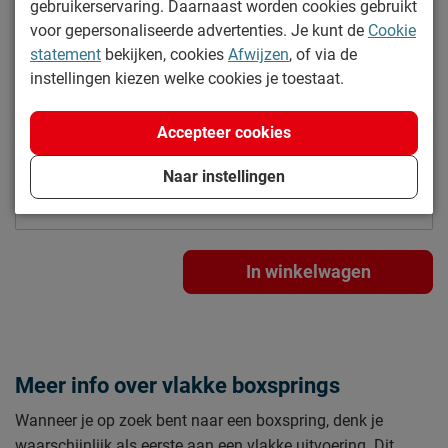
gebruikerservaring. Daarnaast worden cookies gebruikt
Naam
Beddenreus B.V.
Hoogte:
10 cm
voor gepersonaliseerde advertenties. Je kunt de
Cookie
Postbus 716, 5400 AS,
Locatie
statement
bekijken, cookies
Afwijzen
, of via de
Uden, Nederland
40.-
instellingen kiezen welke cookies je toestaat.
Emailadres
info@beddenreus.nl
Accepteer cookies
Naar instellingen
Kies alternatief
In winkelwagen
Meer info over vlakke boxsprings
Wanneer je op zoek bent naar een boxspring, denk je
waarschijnlijk als eerste aan een vlakke uitvoering. Dit