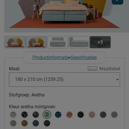
+3
Productinformatie
Specificaties
Maat
Maattabel
Stofgroep:
Aretha
Kleur
aretha mintgroen