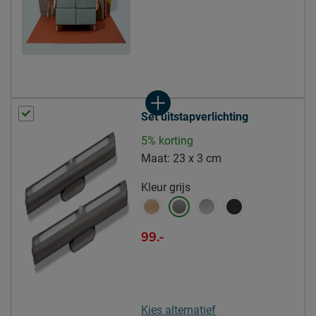
(circa)
Matras(sen)
Modelnaam matras
Luxe 250
Opbouw matraskern
pocketveer
Type comfortlaag
polyether SG25
Set uitstapverlichting
Aantal veren per m2
262
matrassen
5% korting
Aantal slagen veer
Maat:
23 x 3 cm
5.5
matrassen
Kleur
grijs
Comfortzones -
7 zones
Matrassen (value)
99.-
Hardheid Matrassen
stevig
Topper
Modelnaam topper
Luxe HR
Kies alternatief
Kern topper
HR-schuim