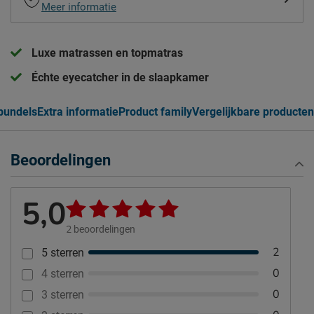
Meer informatie
Luxe matrassen en topmatras
Échte eyecatcher in de slaapkamer
bundels
Extra informatie
Product family
Vergelijkbare producten
Beoordelingen
5,0
2
beoordelingen
2
5 sterren
0
4 sterren
0
3 sterren