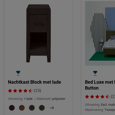
Nachtkast Block met lade
Bed Luxe met 
Button
(15)
(2
Uitvoering:
1 lade
|
Materiaal:
polyester
Uitvoering:
Excl. ma
+3
Maatvoering:
Tweep