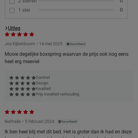
0
2 sterren
0
1 ster
Uitleg
Jos Eijkenboom
14 mei 2025
Geverifieerd
Mooie degelijke boxspring waarvan de prijs ook nog eens
heel erg meeviel
Comfort
Design
Kwaliteit
Prijs kwaliteit verhouding
Nathalie
5 februari 2024
Geverifieerd
Ik ben heel blij met dit bed. Het is groter dan ik had en deze