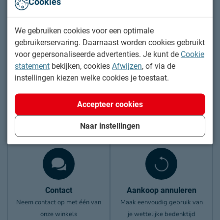
Cookies
Bekijk openingstijden en plan je bezoek
We gebruiken cookies voor een optimale
gebruikerservaring. Daarnaast worden cookies gebruikt
voor gepersonaliseerde advertenties. Je kunt de
Cookie
Vind jouw winkel
statement
bekijken, cookies
Afwijzen
, of via de
instellingen kiezen welke cookies je toestaat.
Ga naar winkelzoeker
Accepteer cookies
Hulp of advies nodig?
Naar instellingen
Onze slaapexperts helpen je graag!
Contact
Aankoop annuleren
Neem contact op met één van
Maak eenvoudig gebruik van
onze winkels
je wettelijke bedenktijd