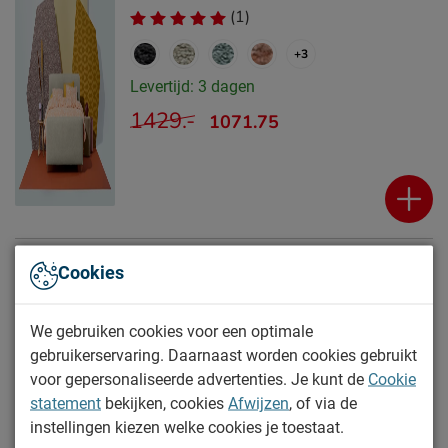
(1)
+3
Levertijd: 3 dagen
1429.-
1071.75
Boxspring Blocks vlak met gestoffeerd
Cookies
matras
(2)
We gebruiken cookies voor een optimale
gebruikerservaring. Daarnaast worden cookies gebruikt
+10
voor gepersonaliseerde advertenties. Je kunt de
Cookie
Levertijd: 6 tot 7 weken
statement
bekijken, cookies
Afwijzen
, of via de
1299.-
instellingen kiezen welke cookies je toestaat.