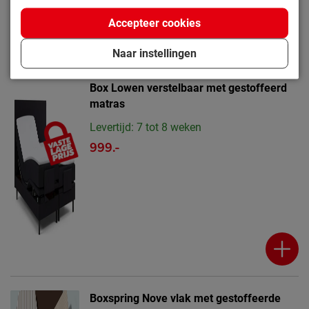
Accepteer cookies
Naar instellingen
Box Lowen verstelbaar met gestoffeerd
matras
Levertijd: 7 tot 8 weken
999.-
Boxspring Nove vlak met gestoffeerde