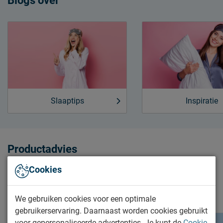
Blogs over
Slaaptips
Inspiratie
Productadvies
Wat is het nut van een topper? Welk matras past het best
Cookies
bij mij als buikslaper? Vind hier alle tips en advies over
bepaalde producten.
We gebruiken cookies voor een optimale
gebruikerservaring. Daarnaast worden cookies gebruikt
voor gepersonaliseerde advertenties. Je kunt de
Cookie