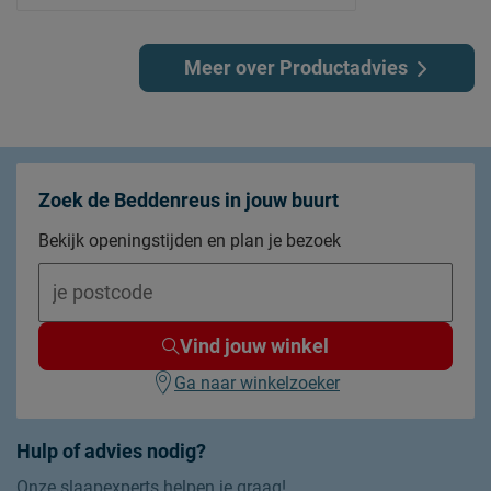
Naar welk
daar eens in te duiken. Hoe lang gaat
kijken? Le
een matras eigenlijk mee? En
wanneer moet je hem vervangen? Ik
Meer over Productadvies
help je op weg.
Zoek de Beddenreus in jouw buurt
Bekijk openingstijden en plan je bezoek
Vind jouw winkel
Ga naar winkelzoeker
Hulp of advies nodig?
Onze slaapexperts helpen je graag!