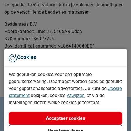
vol goede ideeën. Natuurlijk kun je ook heerlijk proefliggen
op de verschillende bedden en matrassen.
Beddenreus B.V.
Hoofdkantoor: Linie 27, 5405AR Uden
KvK-nummer: 86927779
Btw-identificatienummer: NL864149049B01
Cookies
Telefoonnummer: 0413 - 33 89 44
E-mailadres:
info@beddenreus.nl
We gebruiken cookies voor een optimale
gebruikerservaring. Daarnaast worden cookies gebruikt
voor gepersonaliseerde advertenties. Je kunt de
Cookie
statement
bekijken, cookies
Afwijzen
, of via de
instellingen kiezen welke cookies je toestaat.
Zoek de Beddenreus in jouw buurt
Accepteer cookies
Bekijk openingstijden en plan je bezoek
Naar instellingen