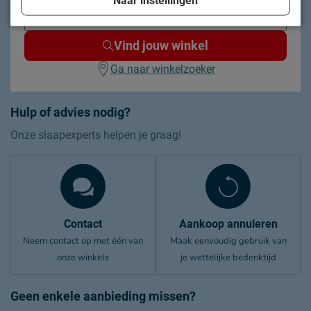
Vind jouw winkel
Ga naar winkelzoeker
Hulp of advies nodig?
Onze slaapexperts helpen je graag!
Contact
Aankoop annuleren
Neem contact op met één van
Maak eenvoudig gebruik van
onze winkels
je wettelijke bedenktijd
Geen enkele aanbieding missen?