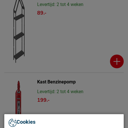
Levertijd: 2 tot 4 weken
89.-
Kast Benzinepomp
Levertijd: 2 tot 4 weken
199.-
Cookies