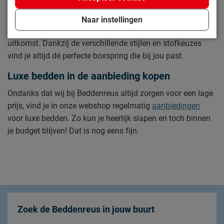
niet alleen luxe bedden met lattenbodems. Voor iemand die
écht op zoek is naar luxe comfort gecombineerd met een
Naar instellingen
prachtige uitstraling, is een
luxe boxspring
dé perfecte
uitkomst. Dankzij de verschillende stijlen en stofkeuzes
vind je altijd dé perfecte boxspring die bij jou past.
Luxe bedden in de aanbieding kopen
Ondanks dat wij bij Beddenreus altijd zorgen voor een lage
prijs, vind je in onze webshop regelmatig
aanbiedingen
voor luxe bedden. Zo kun je heerlijk slapen en toch binnen
je budget blijven! Dat is nog eens fijn.
Zoek de Beddenreus in jouw buurt