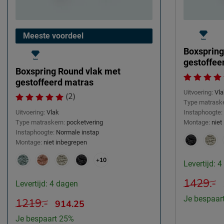
Meeste voordeel
Boxspring
gestoffee
Boxspring Round vlak met
gestoffeerd matras
Uitvoering:
Vla
(2)
Type matraske
Uitvoering:
Vlak
Instaphoogte:
Type matraskern:
pocketvering
Montage:
niet
Instaphoogte:
Normale instap
Montage:
niet inbegrepen
+10
Levertijd: 
1429.-
Levertijd: 4 dagen
Je bespaar
1219.-
914.25
Je bespaart 25%