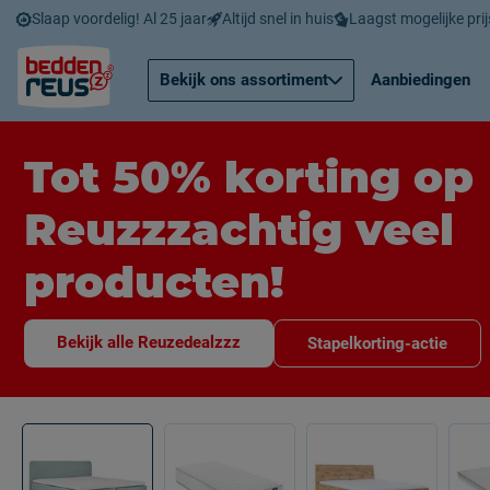
Slaap voordelig! Al 25 jaar
Altijd snel in huis
Laagst mogelijke prij
Bekijk ons assortiment
Aanbiedingen
Tot 50% korting op
Reuzzzachtig veel
producten!
Bekijk alle Reuzedealzzz
Stapelkorting-actie