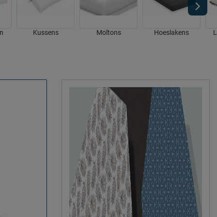
n
Kussens
Moltons
Hoeslakens
L