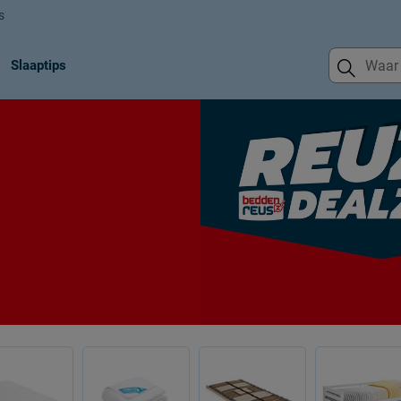
s
Slaaptips