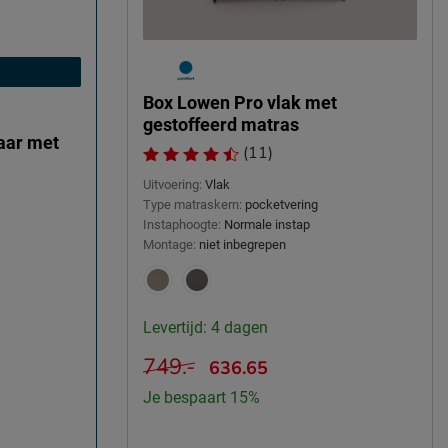
Box Lowen Pro vlak met
gestoffeerd matras
baar met
(11)
Uitvoering:
Vlak
Type matraskern:
pocketvering
Instaphoogte:
Normale instap
Montage:
niet inbegrepen
Levertijd: 4 dagen
749.-
636.65
Je bespaart 15%