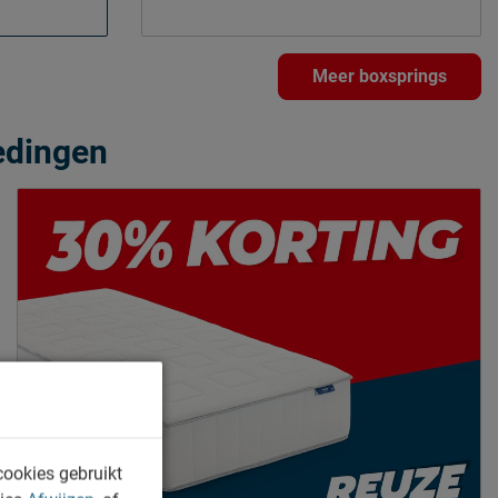
Meer boxsprings
edingen
cookies gebruikt