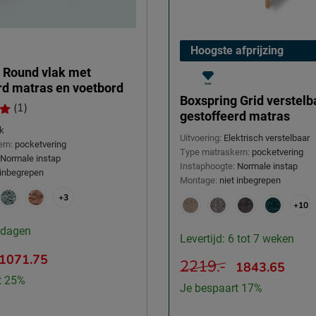
Hoogste afprijzing
 Round vlak met
rd matras en voetbord
Boxspring Grid verstel
(1)
gestoffeerd matras
k
Uitvoering:
Elektrisch verstelbaar
rn:
pocketvering
Type matraskern:
pocketvering
Normale instap
Instaphoogte:
Normale instap
 inbegrepen
Montage:
niet inbegrepen
+3
+10
4 dagen
Levertijd: 6 tot 7 weken
1071.75
2219.-
1843.65
t 25%
Je bespaart 17%