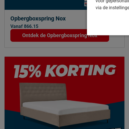
voor gepersonali
via de instelling
Opbergboxspring Nox
Vanaf 866.15
Ontdek de Opbergboxspring Nox