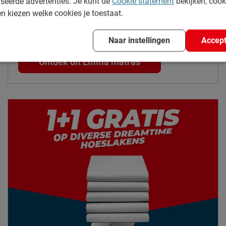
seerde advertenties. Je kunt de
Cookie statement
bekijken, coo
en kiezen welke cookies je toestaat.
Emma Essential matras
Naar instellingen
Accept
Vanaf 161.40
Ontdek dit Emma matras