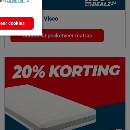
kies
Afwijzen
, of
Duo Support Visco
eer cookies
Vanaf 391.30
Ontdek dit pocketveer matras