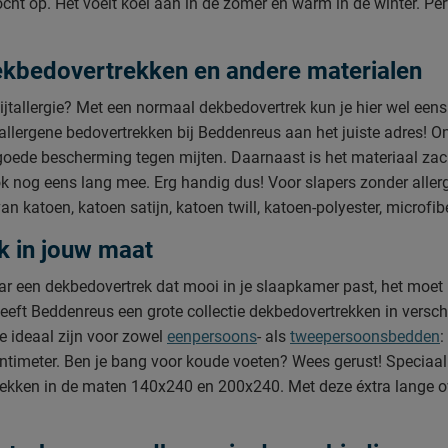
ht op. Het voelt koel aan in de zomer en warm in de winter. Perf
dekbedovertrekken en andere materialen
ijtallergie? Met een normaal dekbedovertrek kun je hier wel ee
-allergene bedovertrekken bij Beddenreus aan het juiste adres! On
n goede bescherming tegen mijten. Daarnaast is het materiaal zach
ook nog eens lang mee. Erg handig dus! Voor slapers zonder alle
katoen, katoen satijn, katoen twill, katoen-polyester, microfibe
k in jouw maat
aar een dekbedovertrek dat mooi in je slaapkamer past, het moet 
eeft Beddenreus een grote collectie dekbedovertrekken in versc
ie ideaal zijn voor zowel
eenpersoons
- als
tweepersoonsbedden
:
ntimeter. Ben je bang voor koude voeten? Wees gerust! Speciaal
kken in de maten 140x240 en 200x240. Met deze éxtra lange ove