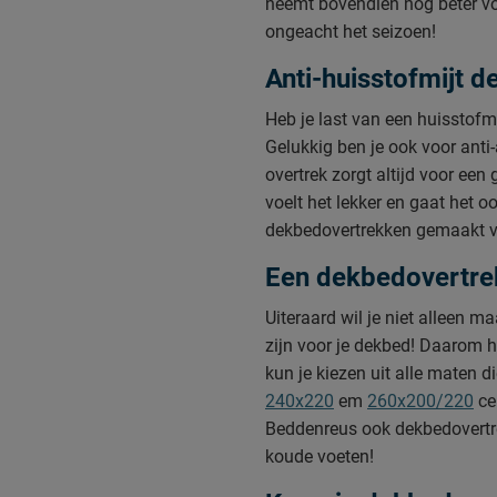
neemt bovendien nog beter voc
ongeacht het seizoen!
Anti-huisstofmijt 
Heb je last van een huisstofm
Gelukkig ben je ook voor anti
overtrek zorgt altijd voor ee
voelt het lekker en gaat het 
dekbedovertrekken gemaakt van 
Een dekbedovertre
Uiteraard wil je niet alleen m
zijn voor je dekbed! Daarom h
kun je kiezen uit alle maten d
240x220
em
260x200/220
ce
Beddenreus ook dekbedovertre
koude voeten!