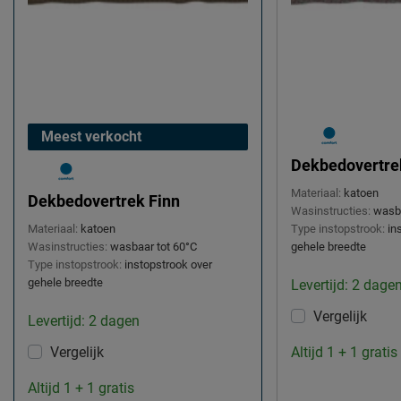
Meest verkocht
Dekbedovertre
Materiaal:
katoen
Dekbedovertrek Finn
Wasinstructies:
wasba
Materiaal:
katoen
Type instopstrook:
in
Wasinstructies:
wasbaar tot 60°C
gehele breedte
Type instopstrook:
instopstrook over
gehele breedte
Levertijd: 2 dage
Vergelijk
Levertijd: 2 dagen
Vergelijk
Altijd 1 + 1 gratis
Altijd 1 + 1 gratis