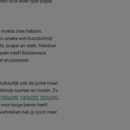
ect voor ieder type slaper
ns moeite mee hebben.
s unieke anti-huisstofmijt
t, soepel en sterk. Hierdoor
rgieën heeft Beddenreus
r en polyester.
natuurlijk ook de juiste maat
hillende soorten en maten. Zo
140x200
,
140x220
,
200x200
,
 voor lange benen heeft
rtrekken heb jij nooit meer