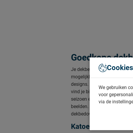
Goedkope dekbe
Cookies
Je dekbedovertrek kan een hee
mogelijkheid om je slaapkamer
designs. Van de meest neutral
We gebruiken co
vind je bij Beddenreus altijd 
voor gepersonali
seizoen en met mooie prints. D
via de instelling
beelden. Kies een kleur die pas
dekbedovertrekken in de kleur
Katoen