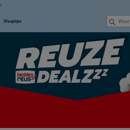
s
Slaaptips