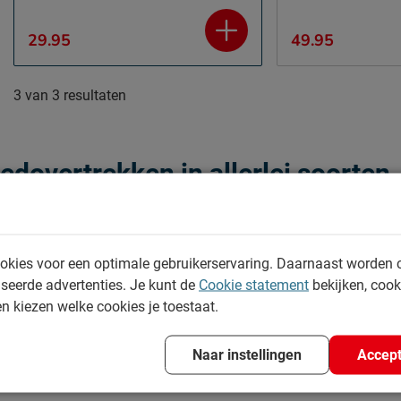
29.95
49.95
3
van
3 resultaten
dovertrekken in allerlei soorten
l grote rol spelen bij de sfeer van je slaapkamer. Met een mooi
 volledig te personaliseren. Daarom heeft Beddenreus dekbedove
e kleuren tot chique en bijzondere designs die je kamer een ech
okies voor een optimale gebruikerservaring. Daarnaast worden 
wel iets wat goed bij je past. Daarbij heeft Beddenreus ook nog e
seerde advertenties. Je kunt de
Cookie statement
bekijken, coo
enk bijvoorbeeld aan een stijlvolle dierenprint, rustgevende nat
en kiezen welke cookies je toestaat.
t bij de rest van de kamer, of juist eentje die lekker opvalt. All
en roze, geel, groen, blauw en zwart!
Naar instellingen
Accept