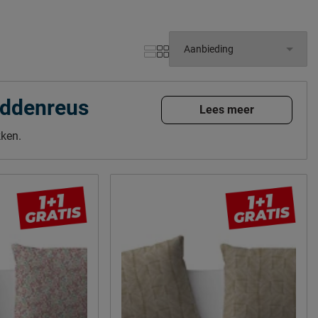
eddenreus
Lees meer
kken.