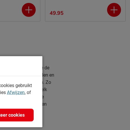
49.95
 dekbedovertrek heb je de
rtrekken in alle stijlen en
te twist kunnen geven. Zo
cookies gebruikt
ens overtrekken voor elk
kies
Afwijzen
, of
uur of hippe grafische
es is mogelijk! We hebben
eer cookies