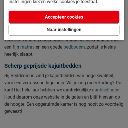
instellingen kiezen welke cookies je toestaat.
Kajuitbedden in verschillende soorten en
maten
Accepteer cookies
Bij Beddenreus heb je keuze uit meerdere kajuitbedden. Zo
Naar instellingen
hebben we een kajuitbed met lades, maar kun je ook kiezen
voor een variant zonder lades. Maak het helemaal af met
een fijn
matras
en een goede
bedbodem
, zodat je kleine
heerlijk slaapt.
Scherp geprijsde kajuitbedden
Bij Beddenreus vind je kajuitbedden van hoge kwaliteit,
voor een verrassend lage prijs. Wil je nog meer korting? Dat
kan! Het hele jaar hebben we aantrekkelijke
aanbiedingen
.
Houd daarom onze website in de gaten en blijf hiervan op
de hoogte. Een opgeruimde kamer is nog nooit zo voordelig
geweest!