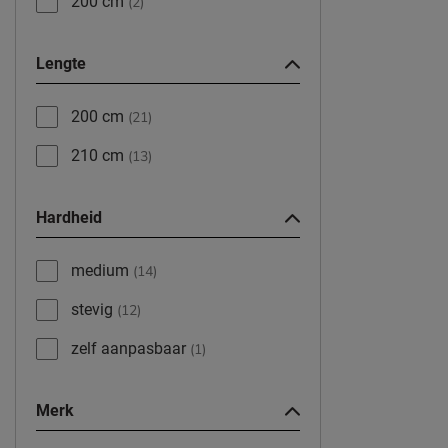
200 cm
(2)
Lengte
200 cm
(21)
210 cm
(13)
Hardheid
medium
(14)
stevig
(12)
zelf aanpasbaar
(1)
Merk