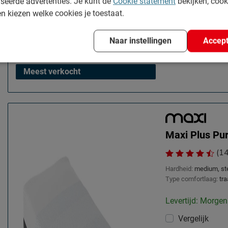
seerde advertenties. Je kunt de
Cookie statement
bekijken, coo
en kiezen welke cookies je toestaat.
Naar instellingen
Accept
Meest verkocht
Maxi Plus Pu
(1
Hardheid:
medium, st
Type comfortlaag:
tr
Levertijd: Morgen
Vergelijk