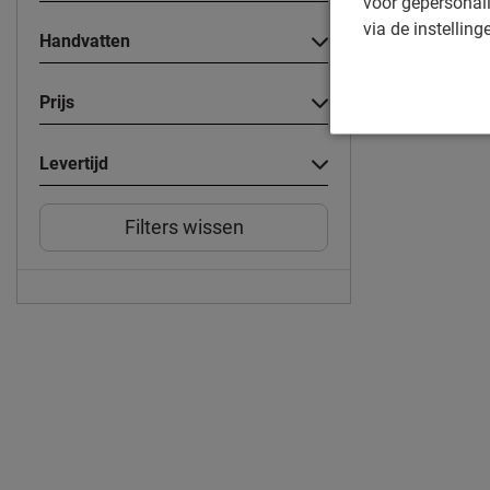
voor gepersonali
via de instelling
Handvatten
Prijs
Levertijd
Filters wissen