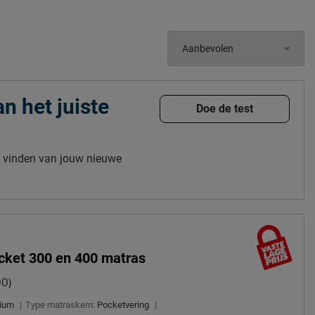
n het juiste
Doe de test
t vinden van jouw nieuwe
cket 300 en 400 matras
00)
dium
|
Type matraskern:
Pocketvering
|