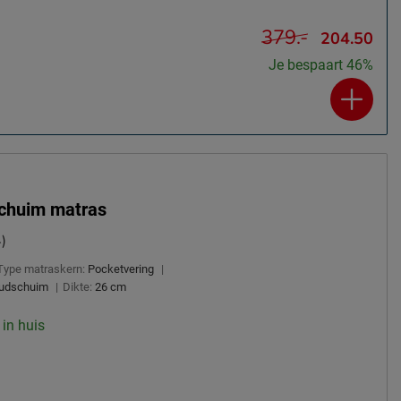
379.-
204.50
Je bespaart 46%
chuim matras
)
Type matraskern:
Pocketvering
|
udschuim
|
Dikte:
26 cm
 in huis