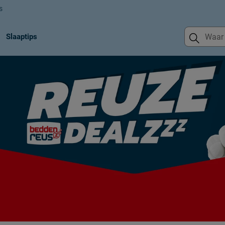
s
Slaaptips