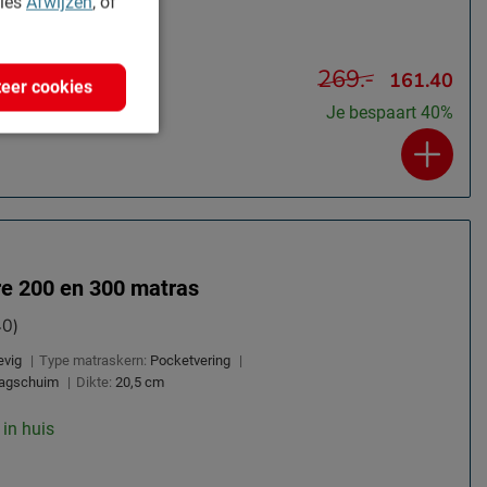
kies
Afwijzen
, of
269.-
161.40
eer cookies
Je bespaart 40%
re 200 en 300 matras
40)
evig
|
Type matraskern:
Pocketvering
|
aagschuim
|
Dikte:
20,5 cm
 in huis