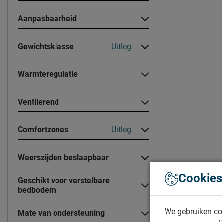
Aanpasbaarheid
Gewichtsklasse
Uitleg
Warmteregulatie
Ventilerend
Comfortzones
Uitleg
Weerszijden beslaapbaar
Cookies
Geschikt voor verstelbare
bedbodem
We gebruiken co
Mate van ondersteuning