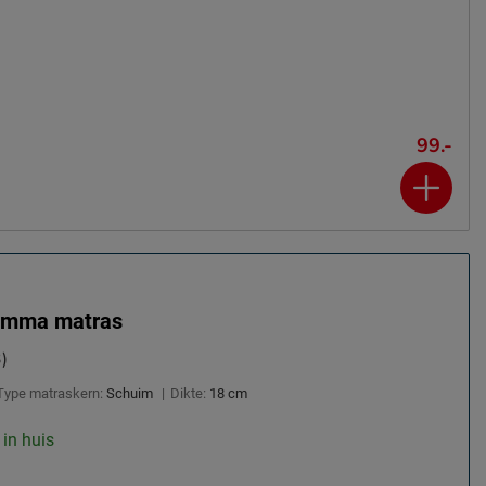
99.-
 Emma matras
)
Type matraskern:
Schuim
|
Dikte:
18 cm
 in huis