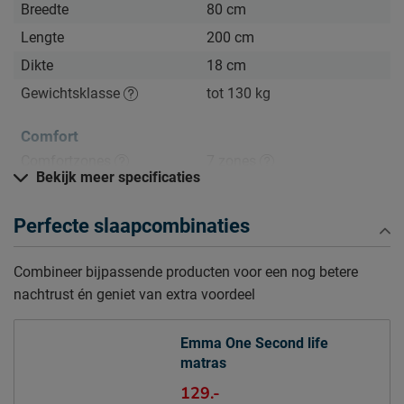
Breedte
80 cm
Zo blijft het Emma One matras lang mooi (en schoon)
Kijk bij het kopje ‘Goed om te weten’ om alle tips & tricks te
Lengte
200 cm
zien.
Dikte
18 cm
Gewichtsklasse
tot 130 kg
Comfort
Comfortzones
7 zones
Bekijk meer specificaties
Hardheid
medium
Slaaphouding
buik, rug, zij
Perfecte slaapcombinaties
Warmteregulatie
Houdt goed warmte vast
Combineer bijpassende producten voor een nog betere
Kern matras
nachtrust én geniet van extra voordeel
Type matraskern
Schuim
2 cm Airgocell schuim
Emma One Second life
matras
comfortlaag; 2 cm Visco
Opbouw matraskern
schuim kern; 14 cm HRX
129.-