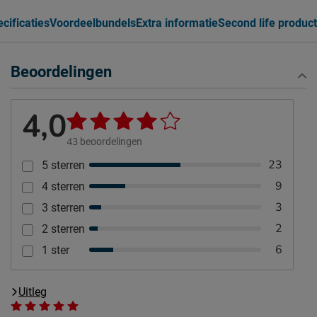
cificaties
Voordeelbundels
Extra informatie
Second life product
Beoordelingen
4,0
43
beoordelingen
23
5 sterren
9
4 sterren
3
3 sterren
2
2 sterren
6
1 ster
Uitleg