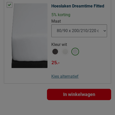
Naam
Emma Matratzen GmbH
Hoeslaken Dreamtime Fitted
Wilhelm-Leuschner-Straße
5% korting
Locatie
78, 60329, Frankfurt am
Maat
Main, Deutschland
Emailadres
service@emma-sleep.nl
Kleur
wit
25.-
Kies alternatief
In winkelwagen