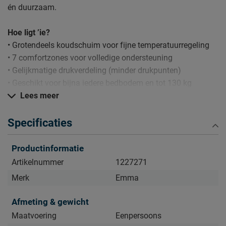
én duurzaam.
Hoe ligt ’ie?
• Grotendeels koudschuim voor fijne temperatuurregeling
• 7 comfortzones voor volledige ondersteuning
• Gelijkmatige drukverdeling (minder drukpunten)
• Geschikt voor bijna iedere bedbodem en tot 130 kg
Lees meer
Daarom kopen
• Second Life: zo goed als nieuw, veel voordeliger
Specificaties
• Ideale prijs-kwaliteitverhouding
• Ondersteuning waar je die nodig hebt
Productinformatie
• Past zich aan jou aan
Artikelnummer
1227271
Merk
Emma
Slim in huis
Opgerold verpakt. 24 uur na uitpakken op volle dikte en
Afmeting & gewicht
klaar voor je eerste nacht.
Maatvoering
Eenpersoons