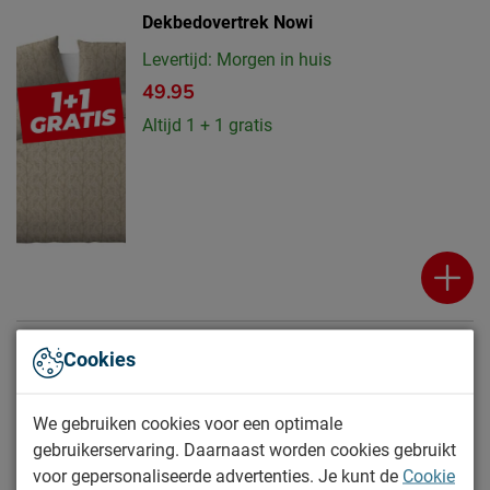
Dekbedovertrek Nowi
Levertijd: Morgen in huis
49.95
Altijd 1 + 1 gratis
4
van
4 resultaten
Cookies
We gebruiken cookies voor een optimale
gebruikerservaring. Daarnaast worden cookies gebruikt
Katoenen dekbedovertrek kopen? Je vindt
voor gepersonaliseerde advertenties. Je kunt de
Cookie
ze bij Beddenreus