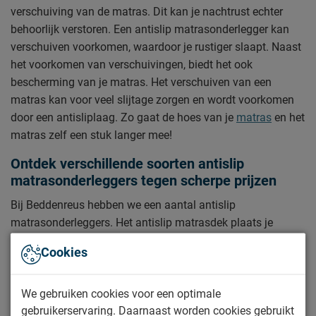
verschuiving van de matras. Dit kan je nachtrust echter
behoorlijk verstoren. Een antislip matrasonderlegger kan
verschuiven voorkomen, waardoor je rustiger slaapt. Naast
het voorkomen van verschuivingen, biedt het ook
bescherming van je matras. Het verschuiven van een
matras kan voor veel slijtage zorgen en wordt voorkomen
door een antisliplaag. Zo gaat de hoes van je
matras
en het
matras zelf een stuk langer mee!
Ontdek verschillende soorten antislip
matrasonderleggers tegen scherpe prijzen
Bij Beddenreus hebben we een aantal antislip
matrasonderleggers. Het antislip matrasdek plaats je
tussen het matras en de
bedbodem
. Wij hebben een
Cookies
antisliplaag speciaal voor
boxsprings
, maar ook voor
normale
bedden
.
We gebruiken cookies voor een optimale
Voor zowel een tweepersoons boxspring en een normaal
gebruikerservaring. Daarnaast worden cookies gebruikt