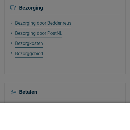
Bezorging
Bezorging door Beddenreus
Bezorging door PostNL
Bezorgkosten
Bezorggebied
Betalen
Winkelaankoop betalen
Online betalen
Betaalmogelijkheden