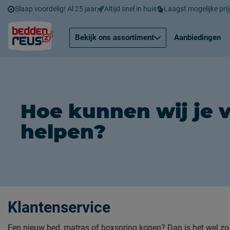
Slaap voordelig! Al 25 jaar
Altijd snel in huis
Laagst mogelijke prij
Bekijk ons assortiment
Aanbiedingen
Hoe kunnen wij je 
helpen
?
Klantenservice
Een nieuw bed, matras of boxspring kopen? Dan is het wel zo 