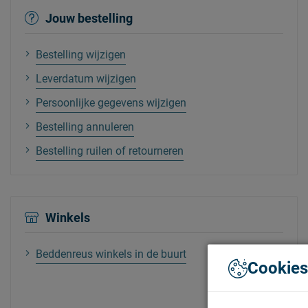
Jouw bestelling
Bestelling wijzigen
Leverdatum wijzigen
Persoonlijke gegevens wijzigen
Bestelling annuleren
Bestelling ruilen of retourneren
Winkels
Beddenreus winkels in de buurt
Cookies