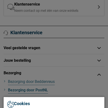
Klantenservice
Neem contact op met één van onze winkels
Klantenservice
Veel gestelde vragen
Jouw bestelling
Bezorging
Bezorging door Beddenreus
Bezorging door PostNL
Bezorgkosten
Cookies
Bezorggebied