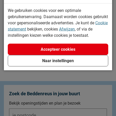
We gebruiken cookies voor een optimale
gebruikerservaring. Daarnaast worden cookies gebruikt
Bestellen
voor gepersonaliseerde advertenties. Je kunt de
Cookie
statement
bekijken, cookies
Afwijzen
, of via de
Winkels
instellingen kiezen welke cookies je toestaat.
Betalen
Accepteer cookies
Service en garantie
Naar instellingen
Zoek de Beddenreus in jouw buurt
Bekijk openingstijden en plan je bezoek