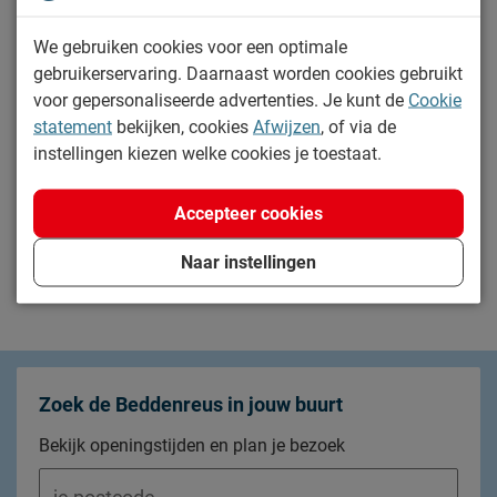
Je oude matras retour
We gebruiken cookies voor een optimale
gebruikerservaring. Daarnaast worden cookies gebruikt
Garantie
voor gepersonaliseerde advertenties. Je kunt de
Cookie
Extra Beddenreus Garantie
statement
bekijken, cookies
Afwijzen
, of via de
Thuiswinkel Waarborg
instellingen kiezen welke cookies je toestaat.
Klachten
Accepteer cookies
Advies bij plaagdieren
Naar instellingen
Zoek de Beddenreus in jouw buurt
Bekijk openingstijden en plan je bezoek