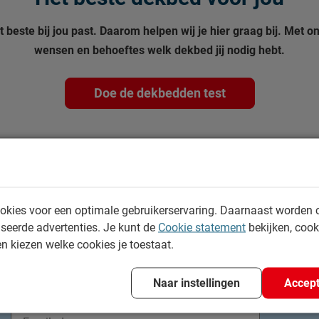
 beste bij jou past. Daarom helpen wij je hier graag bij. Met
wensen en behoeftes welk dekbed jij nodig hebt.
Doe de dekbedden test
okies voor een optimale gebruikerservaring. Daarnaast worden 
Geen enkele aanbieding missen?
seerde advertenties. Je kunt de
Cookie statement
bekijken, coo
en kiezen welke cookies je toestaat.
Altijd op de hoogte van alle slaaptrends
Ontvang unieke aanbiedingen speciaal voor jou!
Naar instellingen
Accept
Krijg advies op basis van jou aankopen