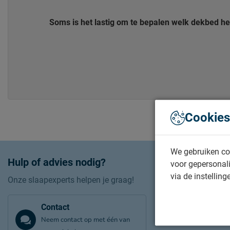
Soms is het lastig om te bepalen welk dekbed het
Cookies
We gebruiken co
Hulp of advies nodig?
voor gepersonali
via de instelling
Onze slaapexperts helpen je graag!
Contact
Neem contact op met één van