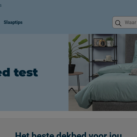
s
Slaaptips
d test
Het beste dekbed voor jou