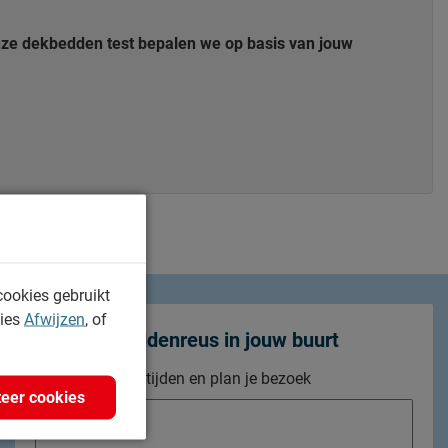
 onze dekbedden test bepalen we op basis van jouw
cookies gebruikt
kies
Afwijzen
, of
Zoek de Beddenreus in jouw buurt
Bekijk openingstijden en plan je bezoek
eer cookies