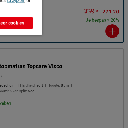
kies
Afwijzen
, of
339.-
271.20
Je bespaart 20%
eer cookies
topmatras Topcare Visco
)
agschuim
|
Hardheid:
soft
|
Hoogte:
8 cm
|
oorzien van split:
Nee
 weken