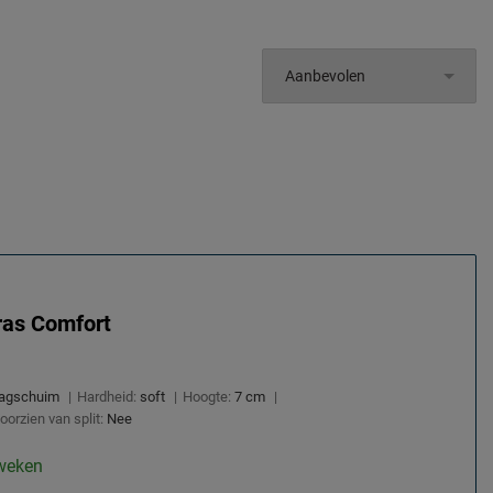
ras Comfort
agschuim
|
Hardheid:
soft
|
Hoogte:
7 cm
|
oorzien van split:
Nee
 weken