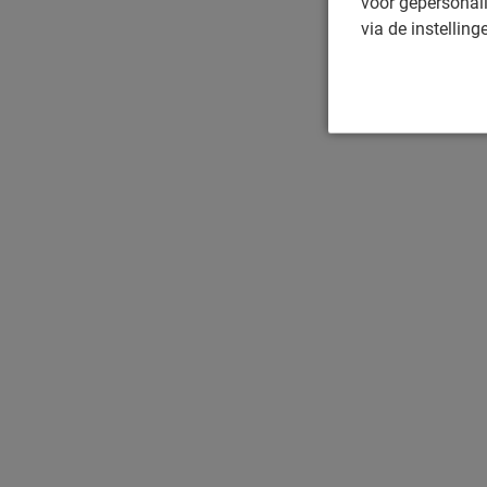
voor gepersonali
via de instelling