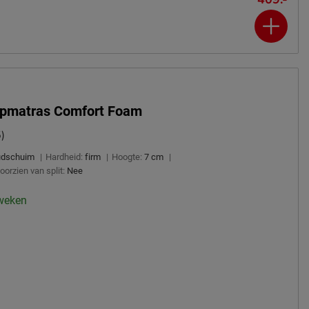
opmatras Comfort Foam
)
udschuim
|
Hardheid:
firm
|
Hoogte:
7 cm
|
oorzien van split:
Nee
 weken