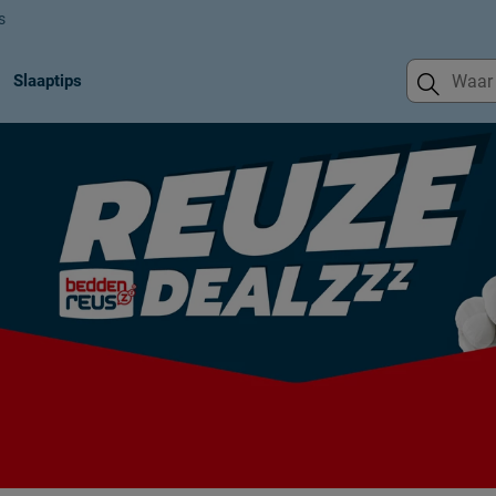
s
Slaaptips