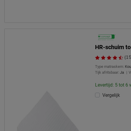
HR-schuim t
(15
Type matraskern:
Ko
Tijk afritsbaar:
Ja
|
V
Levertijd: 5 tot 6
Vergelijk