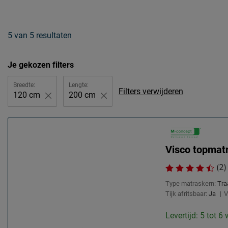
5
van
5 resultaten
Je gekozen filters
Breedte:
Lengte:
Filters verwijderen
120 cm
200 cm
Visco topmat
(2)
Type matraskern:
Tra
Tijk afritsbaar:
Ja
|
V
Levertijd: 5 tot 6