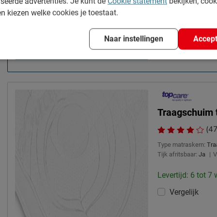
seerde advertenties. Je kunt de
Cookie statement
bekijken, coo
en kiezen welke cookies je toestaat.
Naar instellingen
Accept
Meest verkocht
Traagschuim 
(47
Type matraskern:
Tra
Tijk afritsbaar:
Ja
|
V
Levertijd: 6 tot 7
Vergelijk