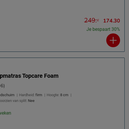
249.-
174.30
Je bespaart 30%
pmatras Topcare Foam
06)
udschuim
|
Hardheid:
firm
|
Hoogte:
8 cm
|
oorzien van split:
Nee
 weken