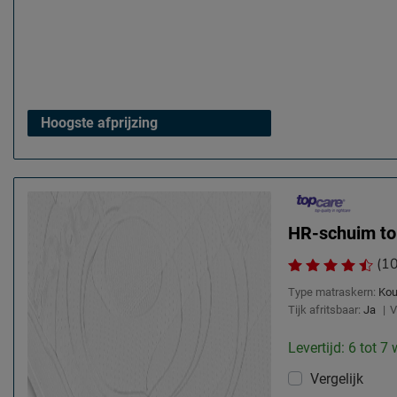
Hoogste afprijzing
HR-schuim to
(1
Type matraskern:
Ko
Tijk afritsbaar:
Ja
|
V
Levertijd: 6 tot 7
Vergelijk