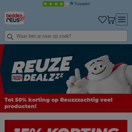
Tot 50% korting op Reuzzzachtig veel
producten!