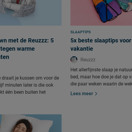
SLAAPTIPS
wn met de Reuzzz: 5
5x beste slaaptips voor
s tegen warme
vakantie
ten
Reuzzz
Het allerfijnste slaap je natuur
bed, maar hoe doe je dat op v
e draait je kussen om voor de
die paar weken waarin de wek
jf minuten later is die ook
afgaat, wil je ook lekker slape
kt één been buiten het
Lees meer
getreurd! Deze 5 tips zorgen e
elfs dat helpt niet meer. Ik
waar je ook bent - je bíjna net
z. Gemaakt van matrassen,
slaapt als thuis.
ssens. Normaal gesproken
p warmte en cocoonen. Maar
che nachten begrijp ik heel