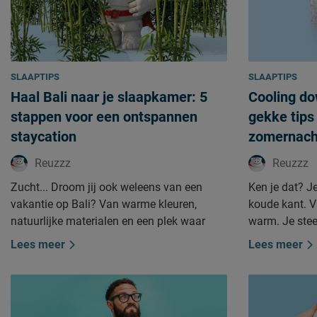
SLAAPTIPS
SLAAPTIPS
Haal Bali naar je slaapkamer: 5
Cooling do
stappen voor een ontspannen
gekke tip
staycation
zomernach
Reuzzz
Reuzzz
Zucht... Droom jij ook weleens van een
Ken je dat? J
vakantie op Bali? Van warme kleuren,
koude kant. Vi
natuurlijke materialen en een plek waar
warm. Je stee
alles nét even langzamer lijkt te gaan. Goed
dekbed, maar z
Lees meer
Lees meer
nieuws: voor dat ontspannen gevoel hoef je
ben De Reuzz
helemaal niet in het vliegtuig te stappen. Ik
dekens en ku
ben De Reuzzz en ik weet als geen ander
ben ik dol o
hoe fijn het is om een plek te hebben waar
tijdens tropis