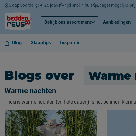
Slaap voordelig! Al 25 jaar
Altijd snel in huis
Laagst mogelijke prij
Bekijk ons assortiment
Aanbiedingen
Blog
Slaaptips
Inspiratie
Blogs over
Warme 
Warme nachten
Tijdens warme nachten (en hete dagen) is het belangrijk om g