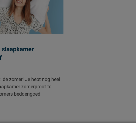
uist wat verkoeling zoekt.
k vandaag mijn favoriete
Sommige klinken een beetje
oof me: ze werken verrassend
e slaapkamer
f
p: de zomer! Je hebt nog heel
laapkamer zomerproof te
zomers beddengoed
 Want in de zomer kunnen de
cht heet aanvoelen. En wat
en nieuwe, frisse kleur op je
e extra makkelijk te maken,
5 topproducten op een rijtje