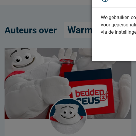
die ook jij de
slaapkamer w
We gebruiken co
voor gepersonali
Warme nachten
Auteurs over
via de instelling