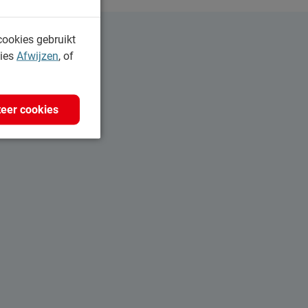
cookies gebruikt
kies
Afwijzen
, of
eer cookies