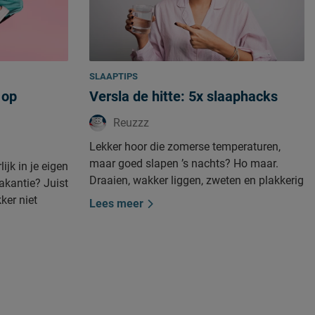
SLAAPTIPS
 op
Versla de hitte: 5x slaaphacks
Reuzzz
Lekker hoor die zomerse temperaturen,
maar goed slapen ’s nachts? Ho maar.
lijk in je eigen
Draaien, wakker liggen, zweten en plakkerig
akantie? Juist
beddengoed. Omdat niet iedereen een airco
ker niet
Lees meer
in de slaapkamer heeft, delen wij 5x hacks
n. Niet
om tóch lekker te slapen.
rvoor dat -
 zo lekker