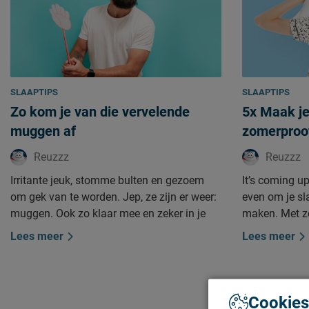
je helemaal tot rust komt. Ik help je graag
goed dat jij j
om van jouw slaapkamer een knusse plek
Daarom deel i
te maken waar je elke avond een beetje op
zomerhacks. 
vakantie bent. Bekijk snel deze 5 stappen.
gek. Maar gel
goed.
SLAAPTIPS
SLAAPTIPS
Zo kom je van die vervelende
5x Maak j
muggen af
zomerproo
Reuzzz
Reuzzz
Irritante jeuk, stomme bulten en gezoem
It’s coming u
om gek van te worden. Jep, ze zijn er weer:
even om je s
muggen. Ook zo klaar mee en zeker in je
maken. Met 
slaapkamer? Dan hebben wij dé tips om er
bijvoorbeeld.
Lees meer
Lees meer
nu voor eens en altijd mee af te rekenen.
nachten pas é
dacht je van e
bed? Om het j
zetten wij dé 
Cookies