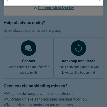
Ga naar winkelzoeker
Hulp of advies nodig?
Onze slaapexperts helpen je graag!
Contact
Aankoop annuleren
Neem contact op met één van
Maak eenvoudig gebruik van
onze winkels
je wettelijke bedenktijd
Geen enkele aanbieding missen?
Altijd op de hoogte van alle slaaptrends
Ontvang unieke aanbiedingen speciaal voor jou!
Krijg advies op basis van jou aankopen