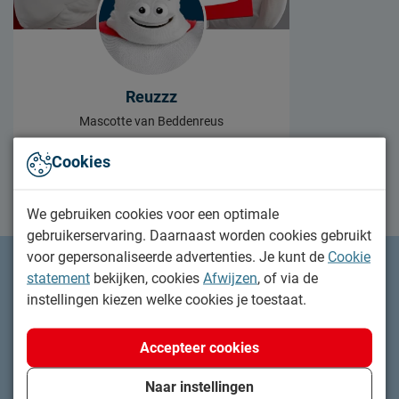
Reuzzz
Mascotte van Beddenreus
66 blogs
Cookies
We gebruiken cookies voor een optimale
gebruikerservaring. Daarnaast worden cookies gebruikt
voor gepersonaliseerde advertenties. Je kunt de
Cookie
statement
bekijken, cookies
Afwijzen
, of via de
Zoek de Beddenreus in jouw buurt
instellingen kiezen welke cookies je toestaat.
Bekijk openingstijden en plan je bezoek
Accepteer cookies
Naar instellingen
Vind jouw winkel