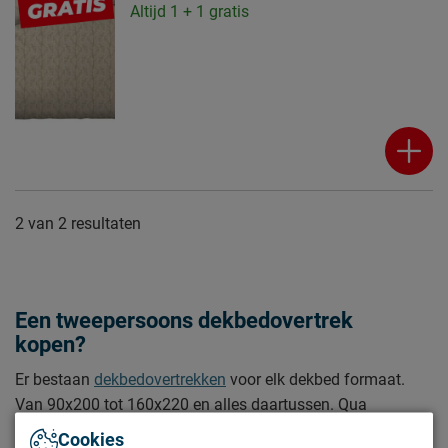
Altijd 1 + 1 gratis
2
van
2 resultaten
Een tweepersoons dekbedovertrek
kopen?
Er bestaan
dekbedovertrekken
voor elk dekbed formaat.
Van 90x200 tot 160x220 en alles daartussen. Qua
materiaal kun je kiezen uit katoen, katoen satijn, flanel,
Cookies