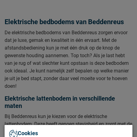
Elektrische bedbodems van Beddenreus
De elektrische bedbodems van Beddenreus zorgen ervoor
dat je luxe, gemak en kwaliteit in één ervaart. Met de
afstandsbediening kun je met één druk op de knop de
gewenste houding aannemen. Top toch? Als je last hebt
van je rug of wat slechter kunt opstaan is deze bedbodem
ook ideaal. Je kunt namelijk zelf bepalen op welke manier
je uit je bed stapt, zonder daar veel moeite voor te hoeven
doen!
Elektrische lattenbodem in verschillende
maten
Bij Beddenreus kun je kiezen voor de elektrische
lattenbodem. Deze heeft genoeg stevigheid en zorgt met de
latten voor een goede ondersteuning. Wees ervan bewust
Cookies