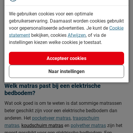
dat je de juiste maat kiest. Is het formaat van je bed
bijvoorbeeld
90x200
dan is je elektrische lattenbodem
We gebruiken cookies voor een optimale
90x200. Naast deze standaard maat vind je bij Beddenreus
gebruikerservaring. Daarnaast worden cookies gebruikt
ook een elektrische lattenbodem in de maten 70x200,
voor gepersonaliseerde advertenties. Je kunt de
Cookie
80x200 en 120x200. Voor langere bedframes hebben wij
statement
bekijken, cookies
Afwijzen
, of via de
ook elektrische bodems van 210 cm en 220 cm lang!
instellingen kiezen welke cookies je toestaat.
De juiste keuze hangt af van je persoonlijke voorkeuren.
Accepteer cookies
Heb je hulp of advies nodig bij het kiezen van de juiste
elektrische lattenbodem? Neem dan eens contact op met
Naar instellingen
de
klantenservice
.
Welk matras past bij een elektrische
bedbodem?
Wat ook goed is om te weten is dat sommige matrassen
beter geschikt zijn voor een elektrische bedbodem dan
anderen. Het
pocketveer matras
,
traagschuim
matras,
koudschuim matras
en
polyether matras
zijn het
meest geschikt voor een elektrische bedbodem. Een