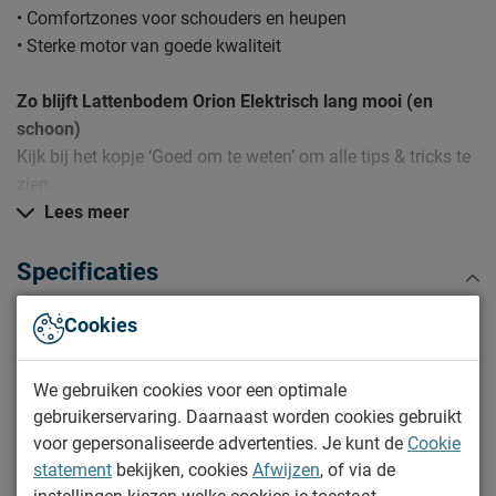
• Comfortzones voor schouders en heupen
• Sterke motor van goede kwaliteit
Zo blijft Lattenbodem Orion Elektrisch lang mooi (en
schoon)
Kijk bij het kopje ‘Goed om te weten’ om alle tips & tricks te
zien.
Lees meer
Specificaties
Cookies
Productinformatie
Artikelnummer
1234447
We gebruiken cookies voor een optimale
Merk
Beddenreus Luxe
gebruikerservaring. Daarnaast worden cookies gebruikt
voor gepersonaliseerde advertenties. Je kunt de
Cookie
Afmetingen
statement
bekijken, cookies
Afwijzen
, of via de
Breedte
70 cm