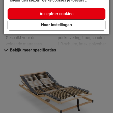
instellingen kiezen welke cookies je toestaat.
Lengte
200 cm
Accepteer cookies
Kenmerken
Uitvoering
Elektrisch verstelbaar
Naar instellingen
Schuif-mechanisme
Ja
Geschikt voor de
pocketvering, traagschuim,
volgende matrassen
HR-schuim, latex, polyether
Bekijk meer specificaties
Gewichtsklasse
tot 130 kg
Aantal latten
42
Materiaal
Materiaal frame
berken
Materiaal latten
berken
Materiaal lattenhouder
rubber
Bediening