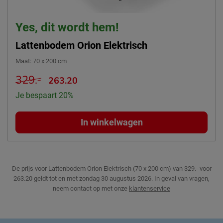
Zelfbouw
Ja
Hoofd- en voeteneind
Yes, dit wordt hem!
onafhankelijk verstelbaar
Ja
Lattenbodem Orion Elektrisch
Draadloze afstand-
Nee
Maat
:
70 x 200 cm
bediening
329.-
263.20
Netvrij schakeling
Nee
Je bespaart 20%
Nood-schakeling (stroom-
Nee
uitval)
In winkelwagen
Neksteun
Nee
Hoofdeind verstelbaar
Ja
Materiaal latten
berken
De prijs voor Lattenbodem Orion Elektrisch (70 x 200 cm) van 329.- voor
Schuif-mechanisme
Ja
263.20 geldt tot en met zondag 30 augustus 2026.
In geval van vragen,
Kantelbare latten
Ja
neem contact op met onze
klantenservice
Knieknik
Ja
Voeteneind verstelbaar
Ja