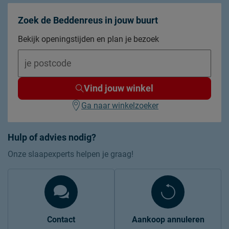
Zoek de Beddenreus in jouw buurt
Goed om te weten
afnemen met een vochtig
Bekijk openingstijden en plan je bezoek
Onderhoud
doekje
10 jaar garantie volgens
Garantie
Beddenreus voorwaarden
Vind jouw winkel
Om de bedbodem stevig
neer te kunnen zetten,
Ga naar winkelzoeker
adviseert Beddenreus je een
universele, zelfdragende
Hulp of advies nodig?
potenset. Met deze potenset
Onze slaapexperts helpen je graag!
heb je eigenlijk geen
ledikant meer nodig. Maar
ook met ledikant is het
verstandig de bedbodem te
monteren op een
Overige
Contact
Aankoop annuleren
zelfdragende potenset. Dit