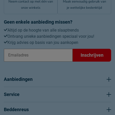
Neem contact op met één van
Maak eenvoudig gebruik van
geeft extra stevigheid en
onze winkels
je wettelijke bedenktijd
voorkomt kraken en piepen.
Het geeft tevens een langere
levensduur van het ledikant
Geen enkele aanbieding missen?
en de bedbodem. De
Altijd op de hoogte van alle slaaptrends
universele, zelfdragende
Ontvang unieke aanbiedingen speciaal voor jou!
potenset is te vinden onder
Krijg advies op basis van jou aankopen
de rubriek Bedbodems -
Potensets.
Inschrijven
Leveranciersinformatie
Naam
Beddenreus B.V.
Aanbiedingen
Postbus 716, 5400 AS,
Locatie
Uden, Nederland
Service
Emailadres
info@beddenreus.nl
Beddenreus