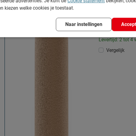
seerde advertenties. Je kunt de
Cookie statement
bekijken, coo
en kiezen welke cookies je toestaat.
Poef Bouclé
Materiaal:
polyether
|
Naar instellingen
Accept
Diepte:
41 cm
Levertijd: 2 tot 4
Vergelijk