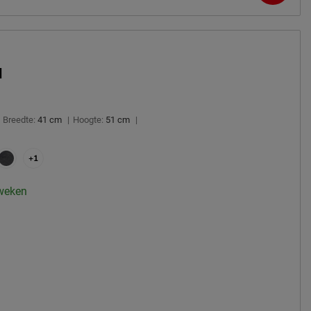
d
Breedte:
41 cm
|
Hoogte:
51 cm
|
+1
 weken