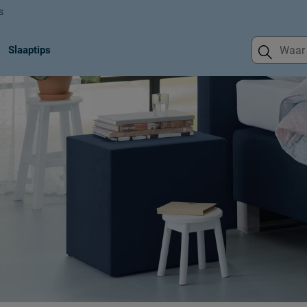
s
Slaaptips