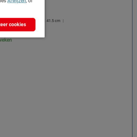
kies
Afwijzen
, of
Breedte:
41 cm
|
Hoogte:
41.5 cm
|
eer cookies
 weken