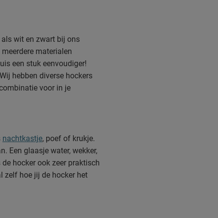
als wit en zwart bij ons
k meerdere materialen
huis een stuk eenvoudiger!
 Wij hebben diverse hockers
combinatie voor in je
s
nachtkastje
, poef of krukje.
n. Een glaasje water, wekker
,
s de hocker ook zeer praktisch
l zelf hoe jij de hocker het