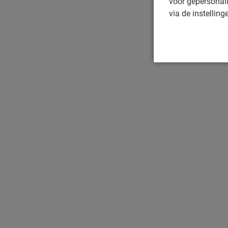
voor gepersonali
via de instelling