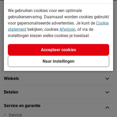
Klantenservice
We gebruiken cookies voor een optimale
gebruikerservaring. Daarnaast worden cookies gebruikt
voor gepersonaliseerde advertenties. Je kunt de
Cookie
Veel gestelde vragen
statement
bekijken, cookies
Afwijzen
, of via de
instellingen kiezen welke cookies je toestaat.
Jouw bestelling
Accepteer cookies
Bezorging
Naar instellingen
Bestellen
Winkels
Betalen
Service en garantie
Service