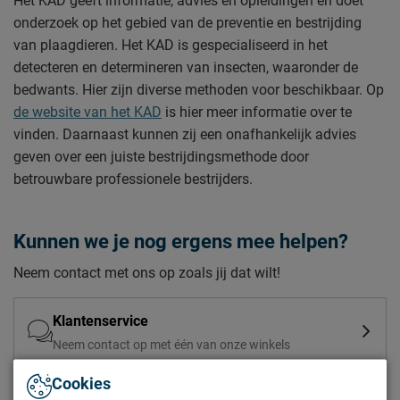
Het KAD geeft informatie, advies en opleidingen en doet
onderzoek op het gebied van de preventie en bestrijding
van plaagdieren. Het KAD is gespecialiseerd in het
detecteren en determineren van insecten, waaronder de
bedwants. Hier zijn diverse methoden voor beschikbaar. Op
de website van het KAD
is hier meer informatie over te
vinden. Daarnaast kunnen zij een onafhankelijk advies
geven over een juiste bestrijdingsmethode door
betrouwbare professionele bestrijders.
Kunnen we je nog ergens mee helpen?
Neem contact met ons op zoals jij dat wilt!
Klantenservice
Neem contact op met één van onze winkels
Cookies