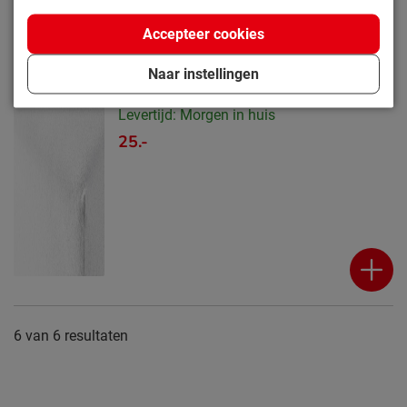
Accepteer cookies
Molton voor topmatras Dreamtime
Naar instellingen
(87)
Levertijd: Morgen in huis
25.-
6
van
6 resultaten