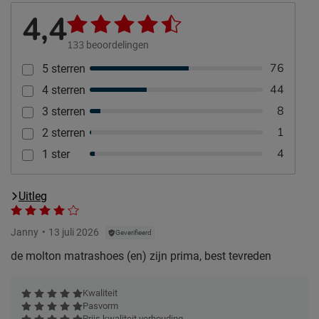
4,4
133
beoordelingen
76
5 sterren
44
4 sterren
8
3 sterren
1
2 sterren
4
1 ster
Uitleg
Janny
13 juli 2026
Geverifieerd
de molton matrashoes (en) zijn prima, best tevreden
Kwaliteit
Pasvorm
Prijs kwaliteit verhouding