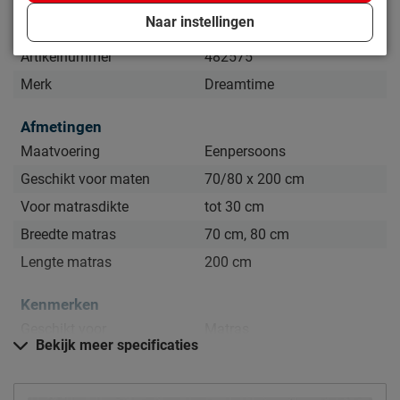
Naar instellingen
Productinformatie
Artikelnummer
482575
Merk
Dreamtime
Afmetingen
Maatvoering
Eenpersoons
Geschikt voor maten
70/80 x 200 cm
Voor matrasdikte
tot 30 cm
Breedte matras
70 cm, 80 cm
Lengte matras
200 cm
Kenmerken
Geschikt voor
Matras
Bekijk meer specificaties
Materiaal
Materiaal
katoen