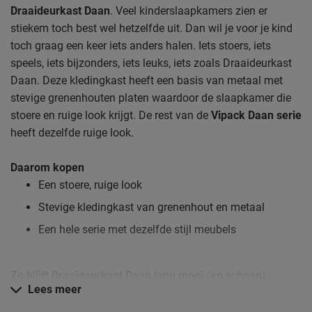
Draaideurkast Daan
. Veel kinderslaapkamers zien er
stiekem toch best wel hetzelfde uit. Dan wil je voor je kind
toch graag een keer iets anders halen. Iets stoers, iets
speels, iets bijzonders, iets leuks, iets zoals Draaideurkast
Daan. Deze kledingkast heeft een basis van metaal met
stevige grenenhouten platen waardoor de slaapkamer die
stoere en ruige look krijgt. De rest van de
Vipack Daan serie
heeft dezelfde ruige look.
Daarom kopen
Een stoere, ruige look
Stevige kledingkast van grenenhout en metaal
Een hele serie met dezelfde stijl meubels
Zo blijft Draaideurkast Daan lang mooi (en schoon)
Lees meer
Kijk bij het kopje ‘Goed om te weten’ om alle tips & tricks te
zien.