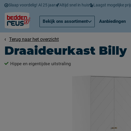
Slaap voordelig! Al 25 jaar
Altijd snel in huis
Laagst mogelijke prij
Bekijk ons assortiment
Aanbiedingen
Terug naar het overzicht
Draaideurkast Billy
Hippe en eigentijdse uitstraling