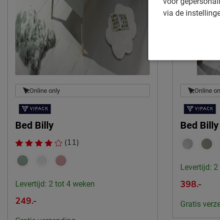
voor gepersonali
via de instelling
Online only
Online on
Bed Billy
Bed Bill
(11)
Levertijd: 2
398.-
Levertijd: 2 tot 4 weken
249.-
Gratis verz