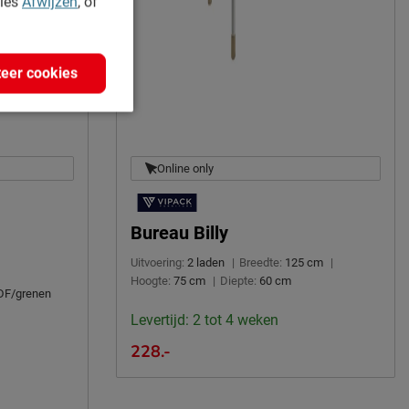
kies
Afwijzen
, of
eer cookies
Online only
Bureau Billy
Uitvoering:
2 laden
|
Breedte:
125 cm
|
Hoogte:
75 cm
|
Diepte:
60 cm
F/grenen
Levertijd: 2 tot 4 weken
228.-