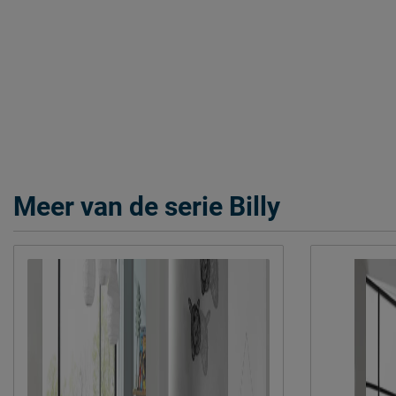
Verzorging & Garantie
Je wil deze kast natuurlijk zo lang mogelijk mooi én schoon h
schoonmaakinstructies, evenals de garantie, kun je terugvinde
weten’.
Meer van de serie Billy