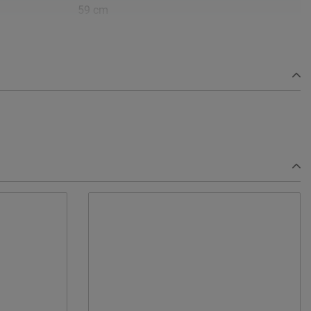
59 cm
50-50-50
150 x 200,3 x 59 cm
wit
links 2 legplank en 1 roede / rechts 4
legplanken
grenen/MDF
Afnemen met een vochtig doekje
2 jaar garantie volgens CBW voorwaarden