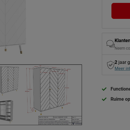
Klante
Neem co
2
jaar g
Meer in
Functione
Ruime op