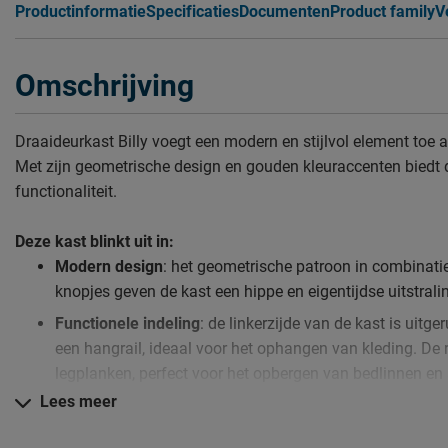
Productinformatie
Specificaties
Documenten
Product family
V
Omschrijving
Draaideurkast Billy voegt een modern en stijlvol element toe 
Met zijn geometrische design en gouden kleuraccenten biedt d
functionaliteit.
Deze kast blinkt uit in:
Modern design
: het geometrische patroon in combinati
knopjes geven de kast een hippe en eigentijdse uitstrali
Functionele indeling
: de linkerzijde van de kast is uitg
een hangrail, ideaal voor het ophangen van kleding. De r
legplanken, perfect voor het opbergen van bedlinnen en
Lees meer
Ruime opbergruimte
: met een breedte van 150 cm, hoo
59 cm biedt de kast voldoende ruimte voor al de kledin