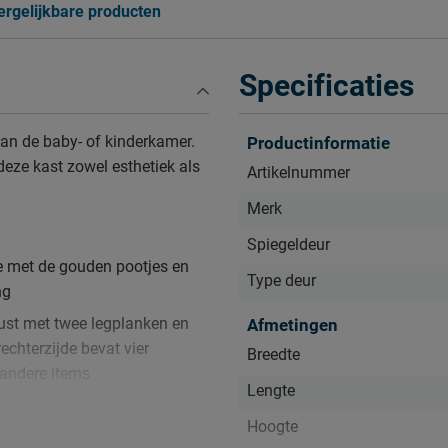
ergelijkbare producten
Specificaties
aan de baby- of kinderkamer.
Productinformatie
eze kast zowel esthetiek als
Artikelnummer
Merk
Spiegeldeur
e met de gouden pootjes en
Type deur
ng
erust met twee legplanken en
Afmetingen
echterzijde bevat vier
Breedte
 andere items
Lengte
gte van 200 cm en diepte van
Hoogte
g en accessoires van uw kind