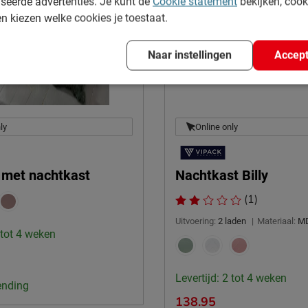
seerde advertenties. Je kunt de
Cookie statement
bekijken, coo
en kiezen welke cookies je toestaat.
Naar instellingen
Accept
ly
Online only
y met nachtkast
Nachtkast Billy
(1)
Uitvoering:
2 laden
|
Materiaal:
MD
 tot 4 weken
Levertijd: 2 tot 4 weken
ending
138.95