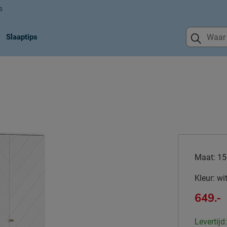
s
Slaaptips
Maat:
15
Kleur:
wi
649.-
Levertijd