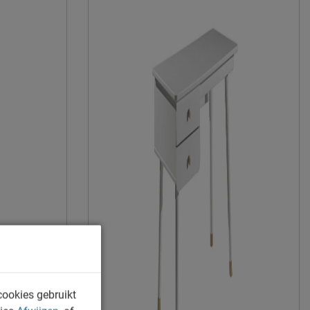
Vipack NV
Meulebeeksestraat 51, 8710, Wielsbeke,
België
sales@vipack.be
cookies gebruikt