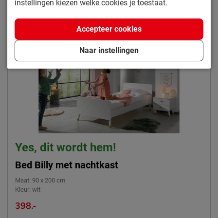
instellingen kiezen welke cookies je toestaat.
Accepteer cookies
Naar instellingen
Yes, dit wordt hem!
Bed Billy met nachtkast
Maat
:
90 x 200 cm
Kleur
:
wit
398.-