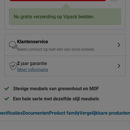
Nu gratis verzending op Vipack bedden.
Klantenservice
Neem contact op met één van onze winkels
2
jaar garantie
Meer informatie
Stevige meubels van grenenhout en MDF
Een hele serie met dezelfde stijl meubels
ecificaties
Documenten
Product family
Vergelijkbare producten