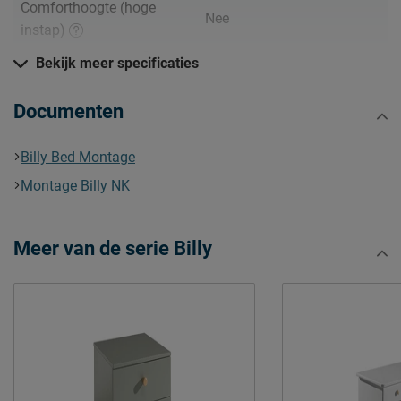
Comforthoogte (hoge
Nee
instap)
Hoogte hoofdbord
90 cm
Bekijk meer specificaties
Hoogte
90 cm
Documenten
Kenmerken
Thema bed
geen
Billy Bed Montage
Elektrisch verstelbare
Montage Billy NK
Mogelijk
bedbodem mogelijk?
Incl. bedbodem, excl.
Uitvoering
Meer van de serie Billy
matras
Kleur
wit
Materiaal
grenen/MDF
Materiaal poten
grenen/MDF
Type bed
Standaard