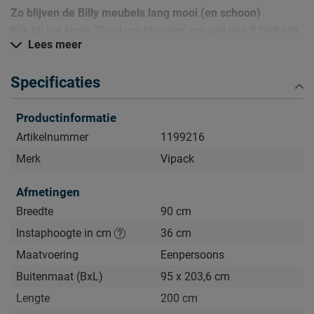
Zo blijven de Billy meubels lang mooi (en schoon)
Kijk bij het kopje ‘Goed om te weten’ om alle tips & tricks te
Lees meer
zien.
Specificaties
Productinformatie
Artikelnummer
1199216
Merk
Vipack
Afmetingen
Breedte
90 cm
Instaphoogte in cm
36 cm
Maatvoering
Eenpersoons
Buitenmaat (BxL)
95 x 203,6 cm
Lengte
200 cm