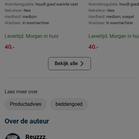
Warmteregulatie:
houdt goed warmte vast
Warmteregulatie:
houdt goed
Neksteun:
Nee
Neksteun:
Nee
Hardheid:
medium
Hardheid:
medium, soepel
Wasbaar:
in wasmachine
Wasbaar:
in wasmachine
Levertijd: Morgen in huis
Levertijd: Morgen in hu
40.-
40.-
Bekijk alle
Lees meer over
Productadvies
beddengoed
Over de auteur
Reuzzz