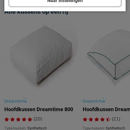
Naar instellingen
Alle kussens op een rij
Hoofdkussen Dreamtime 800
Hoofdkussen Dream
(20)
(21)
Type kussen:
Synthetisch
Type kussen:
Synthetisch