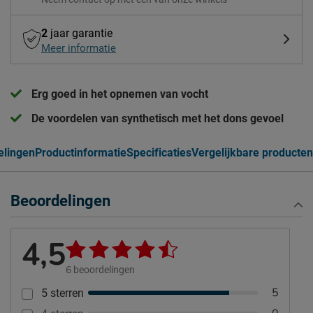
2
jaar garantie
Meer informatie
Erg goed in het opnemen van vocht
De voordelen van synthetisch met het dons gevoel
elingen
Productinformatie
Specificaties
Vergelijkbare producten
Beoordelingen
4,5
6
beoordelingen
5
5 sterren