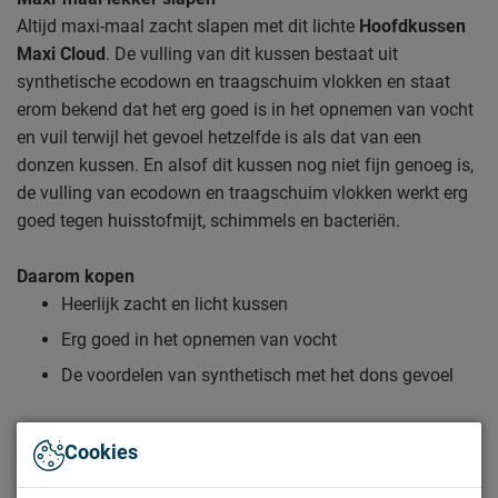
Altijd maxi-maal zacht slapen met dit lichte
Hoofdkussen
Maxi Cloud
. De vulling van dit kussen bestaat uit
synthetische ecodown en traagschuim vlokken en staat
erom bekend dat het erg goed is in het opnemen van vocht
en vuil terwijl het gevoel hetzelfde is als dat van een
donzen kussen. En alsof dit kussen nog niet fijn genoeg is,
de vulling van ecodown en traagschuim vlokken werkt erg
goed tegen huisstofmijt, schimmels en bacteriën.
Daarom kopen
Heerlijk zacht en licht kussen
Erg goed in het opnemen van vocht
De voordelen van synthetisch met het dons gevoel
Zo blijft Hoofdkussen Maxi Cloud lang mooi (en schoon)
Cookies
Kijk bij het kopje ‘Onderhoud’ om alle tips & tricks te zien.