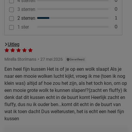
0
4 sterren
0
3 sterren
1
2 sterren
0
1 ster
Uitleg
Mirella Storimans
27 mei 2026
Geverifieerd
Een heel fijn kussen Het is of je op een wolk slaapt Als je
naar een mooie wolken lucht kijkt, vroeg ik me (toen ik nog
klein was) altijd af hoe zou het zijn, als het toch kon, om op
een mooie grote wolk te kunnen slapen!?(zacht en fluffy) Ik
denk dat dit kussen echt in de buurt komt Heerlijk zacht en
fluffy, dus nu ik ouder ben…komt dit echt in de buurt van
wat ik toen dacht Dus welterusten, het is echt een heel fijn
kussen