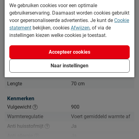
Lees meer
We gebruiken cookies voor een optimale
gebruikerservaring. Daarnaast worden cookies gebruikt
Specificaties
voor gepersonaliseerde advertenties. Je kunt de
Cookie
statement
bekijken, cookies
Afwijzen
, of via de
Productinformatie
instellingen kiezen welke cookies je toestaat.
Artikelnummer
1173824
Merk
Maxi
Accepteer cookies
Afmetingen
Naar instellingen
Breedte
60 cm
Lengte
70 cm
Kenmerken
Vulgewicht
900
Warmteregulatie
Voert gemiddeld warmte af
Anti huisstofmijt
Ja
Anti allergie
Ja