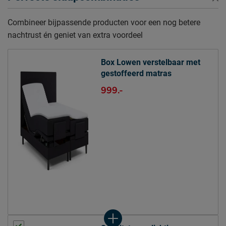
Poothoogte
12 cm
Combineer bijpassende producten voor een nog betere
Specificaties boxspring
nachtrust én geniet van extra voordeel
Kleur
black
Uitvoering
Elektrisch verstelbaar
Box Lowen verstelbaar met
Afdeklaag dikte
2
gestoffeerd matras
999.-
Matras(sen)
Modelnaam matras
Lowen
Opbouw matraskern
bonellveer
Type comfortlaag
polyether, 2 cm
Aantal veren per m2
130
matrassen
Aantal slagen veer
4
matrassen
Comfortzones -
geen zones
Matrassen (value)