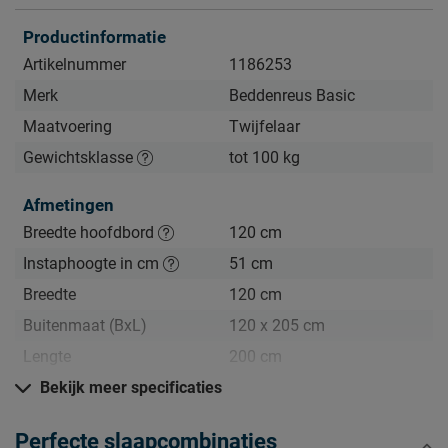
Zo blijft Box Lowen lang mooi (en schoon)
Productinformatie
Kijk bij het kopje ‘Goed om te weten’ om alle tips & tricks te
zien.
Artikelnummer
1186253
Merk
Beddenreus Basic
Maatvoering
Twijfelaar
Gewichtsklasse
tot 100 kg
Afmetingen
Breedte hoofdbord
120 cm
Instaphoogte in cm
51 cm
Breedte
120 cm
Buitenmaat (BxL)
120 x 205 cm
Lengte
200 cm
Hoogte hoofdbord
Bekijk meer specificaties
103 cm
Diepte Hoofdbord
5 cm
Perfecte slaapcombinaties