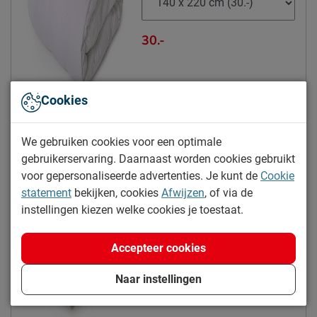
meubelmondstuk
30.-
Leveranciersinformatie
Naam
Beddenreus B.V.
Postbus 716, 5400 AS,
Locatie
Uden, Nederland
Cookies
Kies alternatief
Emailadres
info@beddenreus.nl
We gebruiken cookies voor een optimale
Hoofdkussen Dreamtime 800
gebruikerservaring. Daarnaast worden cookies gebruikt
voor gepersonaliseerde advertenties. Je kunt de
Cookie
5% korting
statement
bekijken, cookies
Afwijzen
, of via de
Maat:
50 x 60 cm
instellingen kiezen welke cookies je toestaat.
Hoogte:
10 cm
Accepteer cookies
40.-
Naar instellingen