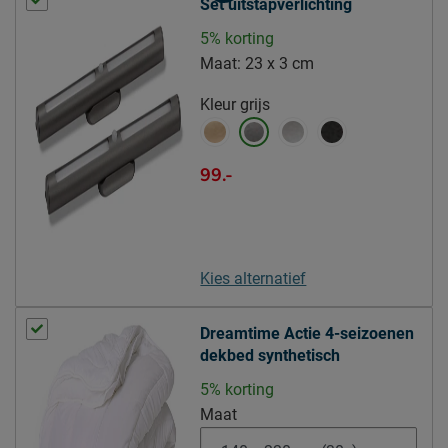
Set uitstapverlichting
Hardheid Matrassen
medium
5% korting
Maat:
23 x 3 cm
Topper
Modelnaam topper
Lowen
Kleur
grijs
Kern topper
polyether
Materiaal tijk topper
polyester
99.-
Pootjes
Modelnaam poten
Lowen
Materiaal poten
kunststof
Kies alternatief
Kleur poten
zwart
Dreamtime Actie 4-seizoenen
Goed om te weten
dekbed synthetisch
2 jaar garantie volgens CBW
Garantie
5% korting
voorwaarden
Maat
stofzuigen met een
Onderhoud