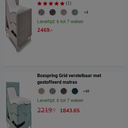
(1)
+3
Levertijd: 6 tot 7 weken
2469.-
Boxspring Grid verstelbaar met
gestoffeerd matras
+10
Levertijd: 6 tot 7 weken
2219.-
1843.65