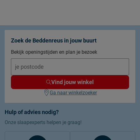
instopstrook over gehele
Type instopstrook
breedte
Materiaal
Materiaal
katoen
Zoek de Beddenreus in jouw buurt
Bekijk openingstijden en plan je bezoek
Onderhoud
Wasinstructies
wasbaar tot 60°C
drogen op gemiddelde
Drooginstructies
temperatuur
Vind jouw winkel
Strijkinstructies
normaal strijken 150°C
Ga naar winkelzoeker
Goed om te weten
Hulp of advies nodig?
2 jaar garantie volgens CBW
Garantie
voorwaarden
Onze slaapexperts helpen je graag!
Leveranciersinformatie