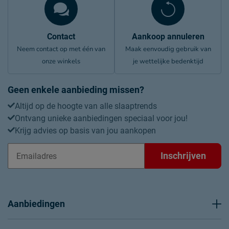
Naam
Beddenreus B.V.
Postbus 716, 5400 AS,
Locatie
Contact
Uden, Nederland
Aankoop annuleren
Neem contact op met één van
Maak eenvoudig gebruik van
Emailadres
info@beddenreus.nl
onze winkels
je wettelijke bedenktijd
Geen enkele aanbieding missen?
Altijd op de hoogte van alle slaaptrends
Ontvang unieke aanbiedingen speciaal voor jou!
Krijg advies op basis van jou aankopen
Inschrijven
Aanbiedingen