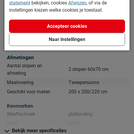
statement
bekijken, cookies
Afwijzen
, of via de
instellingen kiezen welke cookies je toestaat.
Specificaties
Productinformatie
Accepteer cookies
Artikelnummer
1224489
Naar instellingen
Merk
Beddenreus Comfort
Afmetingen
Aantal slopen en
2 slopen 60x70 cm
afmeting
Maatvoering
Tweepersoons
Geschikt voor maten
200 x 200/220 cm
Kenmerken
Weeftechniek
platbinding
Kleur
groen
Bekijk meer specificaties
Dessin
grafisch