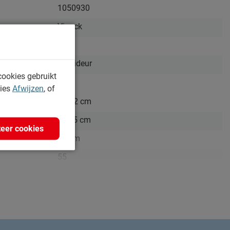
1050930
Vipack
Nee
draaideur
cookies gebruikt
kies
Afwijzen
, of
115.2 cm
171,5 cm
eer cookies
37 cm
55
115.2 x 171,5 x 37 cm
wit/roze