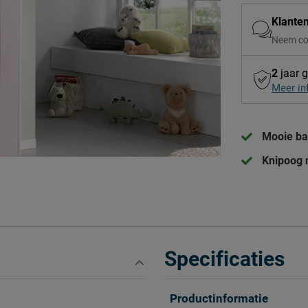
Klante
Neem co
2
jaar g
Meer in
Mooie ba
Knipoog 
Specificaties
Productinformatie