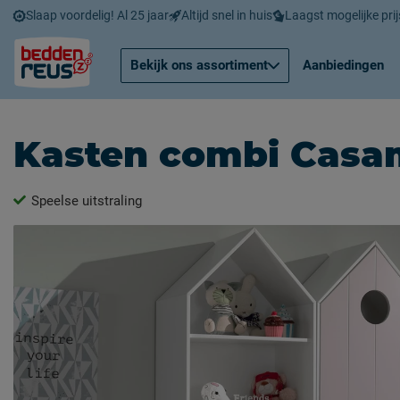
Slaap voordelig! Al 25 jaar
Altijd snel in huis
Laagst mogelijke prij
Bekijk ons assortiment
Aanbiedingen
Kasten combi Casa
Speelse uitstraling