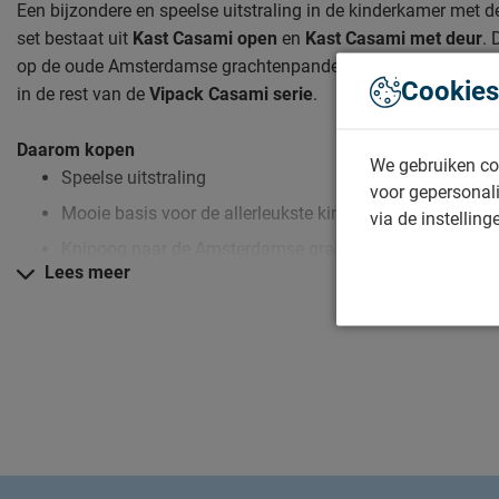
Een bijzondere en speelse uitstraling in de kinderkamer met d
set bestaat uit
Kast Casami open
en
Kast Casami met deur
. 
op de oude Amsterdamse grachtenpanden. Deze speelse uitstra
Cookies
in de rest van de
Vipack Casami serie
.
Daarom kopen
We gebruiken co
Speelse uitstraling
voor gepersonali
Mooie basis voor de allerleukste kinderkamer
via de instelling
Knipoog naar de Amsterdamse grachtenpanden
Lees meer
Zo blijft deze Casami set lang mooi (en schoon)
Kijk bij het kopje ‘Goed om te weten’ om alle tips & tricks te zi