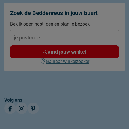
3 legplanken en 1 roede
Zoek de Beddenreus in jouw buurt
MDF
Bekijk openingstijden en plan je bezoek
afnemen met een vochtig doekje
Vind jouw winkel
2 jaar garantie volgens CBW voorwaarden
Ga naar winkelzoeker
montage niet inbegrepen
In de open kast zit geen roede
duurzamer product
Volg ons