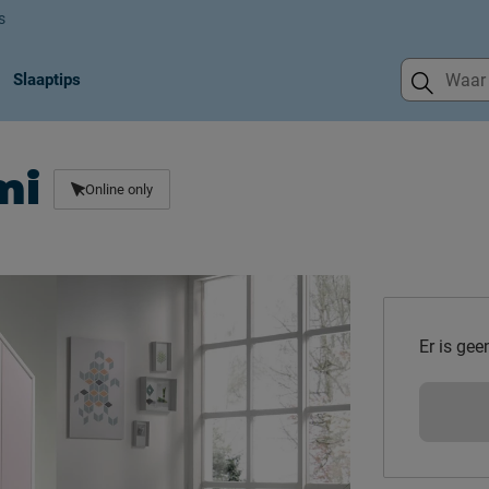
s
Slaaptips
mi
Online only
Er is gee