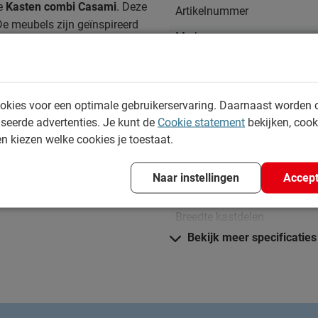
e
Kasten combi Casami
. Deze
Artikelnummer
De meubels zijn geïnspireerd
Merk
ling is ook terug te vinden
Spiegeldeur
Type deur
okies voor een optimale gebruikerservaring. Daarnaast worden 
Afmetingen
seerde advertenties. Je kunt de
Cookie statement
bekijken, coo
en kiezen welke cookies je toestaat.
Breedte
Hoogte
Naar instellingen
Accept
Diepte
Breedte kastdelen
en.
Bekijk meer specificaties
Maat
Kenmerken
Kleur