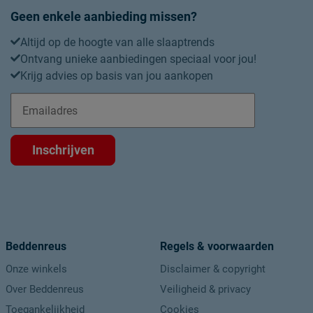
Kastverdeling per kastdeel
Geen enkele aanbieding missen?
Materiaal
Altijd op de hoogte van alle slaaptrends
Materiaal
Ontvang unieke aanbiedingen speciaal voor jou!
Krijg advies op basis van jou aankopen
Goed om te weten
Onderhoud
Garantie
Inschrijven
Montage
Overige
Duurzaamheid
Duurzaam
Beddenreus
Regels & voorwaarden
Onze winkels
Disclaimer & copyright
Over Beddenreus
Veiligheid & privacy
Toegankelijkheid
Cookies