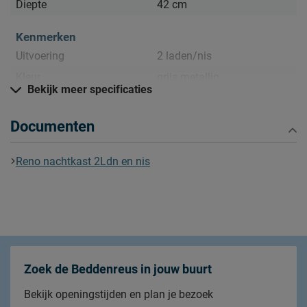
Diepte
42 cm
Kenmerken
Uitvoering
2 laden/nis
Kleur
grijs metallic
Bekijk meer specificaties
Materiaal
Documenten
Materiaal
spaanplaat gefineerd
Goed om te weten
Reno nachtkast 2Ldn en nis
afnemen met een vochtig
Onderhoud
doekje
2 jaar garantie volgens CBW
Garantie
voorwaarden
Montage
niet inbegrepen
Zoek de Beddenreus in jouw buurt
Bekijk openingstijden en plan je bezoek