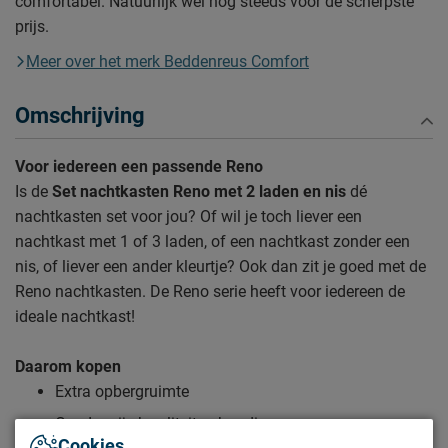
comfortabel. Natuurlijk wél nog steeds voor de scherpste
prijs.
Meer over het merk Beddenreus Comfort
Omschrijving
Voor iedereen een passende Reno
Is de
Set nachtkasten Reno met 2 laden en nis
dé
nachtkasten set voor jou? Of wil je toch liever een
nachtkast met 1 of 3 laden, of een nachtkast zonder een
nis, of liever een ander kleurtje? Ook dan zit je goed met de
Reno nachtkasten. De Reno serie heeft voor iedereen de
ideale nachtkast!
Daarom kopen
Extra opbergruimte
Goede prijs-kwaliteitverhouding
Cookies