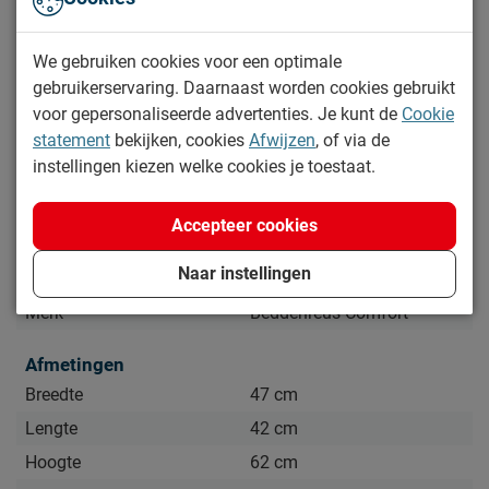
Voor iedereen een passende Reno
Zo blijven de Reno nachtkasten lang mooi (en schoon)
We gebruiken cookies voor een optimale
Kijk bij het kopje ‘Goed om te weten’ om alle tips & tricks te
gebruikerservaring. Daarnaast worden cookies gebruikt
zien.
voor gepersonaliseerde advertenties. Je kunt de
Cookie
Lees meer
statement
bekijken, cookies
Afwijzen
, of via de
instellingen kiezen welke cookies je toestaat.
Specificaties
Accepteer cookies
Productinformatie
Naar instellingen
Artikelnummer
646311
Merk
Beddenreus Comfort
Afmetingen
Breedte
47 cm
Lengte
42 cm
Hoogte
62 cm