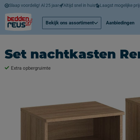
Slaap voordelig! Al 25 jaar
Altijd snel in huis
Laagst mogelijke prij
Bekijk ons assortiment
Aanbiedingen
Set nachtkasten Re
Extra opbergruimte