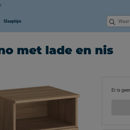
s
Slaaptips
no met lade en nis
Er is gee