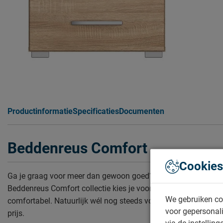
Productinformatie
Specificaties
Documenten
Beddenreus Comfort
Cookies
Ga je graag voor meer dan gewoon goed? Met de
Beddenreus Comfort collectie kies je voor lekker
We gebruiken co
comfortabel. Natuurlijk wél nog steeds voor de scherpste
voor gepersonali
prijs.
via de instelling