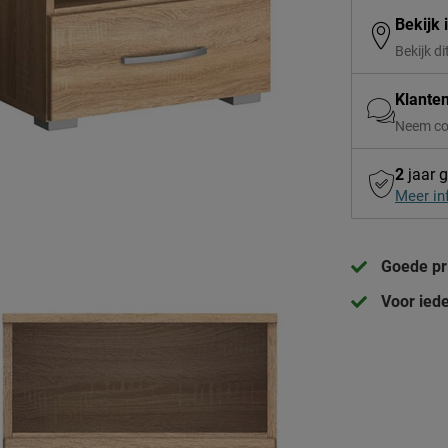
Bekijk 
Bekijk di
Klante
Neem co
2
jaar g
Meer in
Goede pri
Voor ied