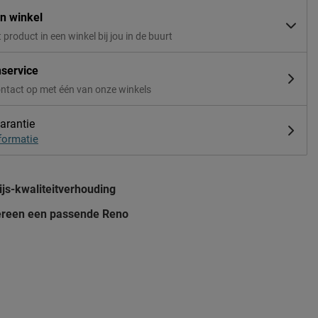
in winkel
t product in een winkel bij jou in de buurt
nservice
ntact op met één van onze winkels
arantie
formatie
js-kwaliteitverhouding
ereen een passende Reno