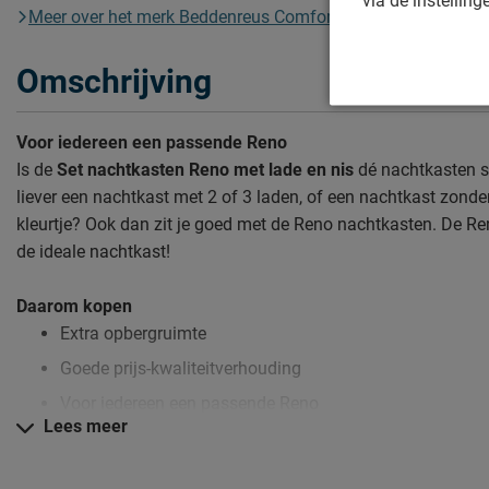
Meer over het merk Beddenreus Comfort
Omschrijving
Voor iedereen een passende Reno
Is de
Set nachtkasten Reno met lade en nis
dé nachtkasten se
liever een nachtkast met 2 of 3 laden, of een nachtkast zonder
kleurtje? Ook dan zit je goed met de Reno nachtkasten. De Ren
de ideale nachtkast!
Daarom kopen
Extra opbergruimte
Goede prijs-kwaliteitverhouding
Voor iedereen een passende Reno
Lees meer
Zo blijven de Reno nachtkasten lang mooi (en schoon)
Kijk bij het kopje ‘Goed om te weten’ om alle tips & tricks te zi