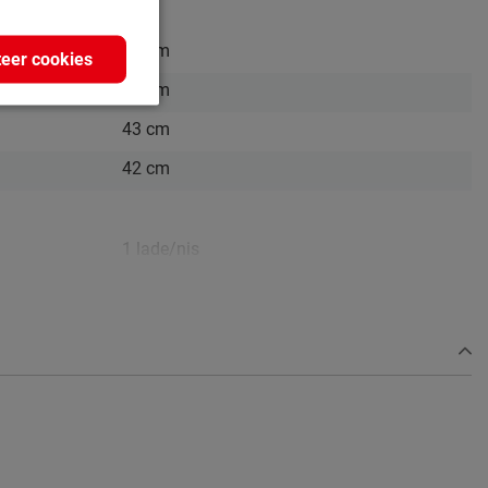
47 cm
eer cookies
42 cm
43 cm
42 cm
1 lade/nis
eiken sonoma
spaanplaat gefineerd
afnemen met een vochtig doekje