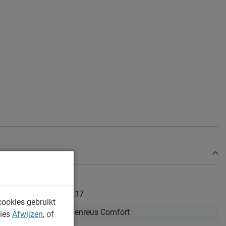
646217
cookies gebruikt
Beddenreus Comfort
kies
Afwijzen
, of