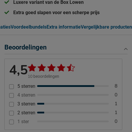
Luxere variant van de Box Lowen
Extra goed slapen voor een scherpe prijs
caties
Voordeelbundels
Extra informatie
Vergelijkbare producten
Beoordelingen
4,5
10
beoordelingen
8
5 sterren
0
4 sterren
1
3 sterren
1
2 sterren
0
1 ster