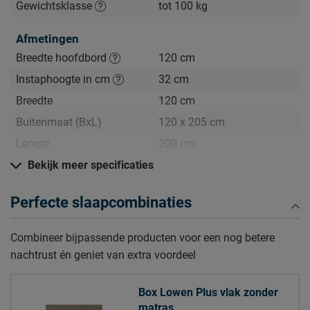
Gewichtsklasse
tot 100 kg
Afmetingen
Breedte hoofdbord
120 cm
Instaphoogte in cm
32 cm
Breedte
120 cm
Buitenmaat (BxL)
120 x 205 cm
Lengte
200 cm
Hoogte hoofdbord
Bekijk meer specificaties
103 cm
Diepte Hoofdbord
5 cm
Perfecte slaapcombinaties
Specificaties boxspring
Combineer bijpassende producten voor een nog betere
Kleur
grey beige
nachtrust én geniet van extra voordeel
Uitvoering
Vlak zonder matras
Materiaal
polyester
Box Lowen Plus vlak zonder
matras