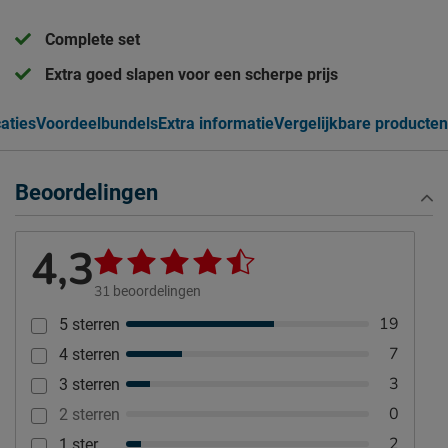
Complete set
Extra goed slapen voor een scherpe prijs
caties
Voordeelbundels
Extra informatie
Vergelijkbare producten
Beoordelingen
4,3
31
beoordelingen
19
5 sterren
7
4 sterren
3
3 sterren
0
2 sterren
2
1 ster