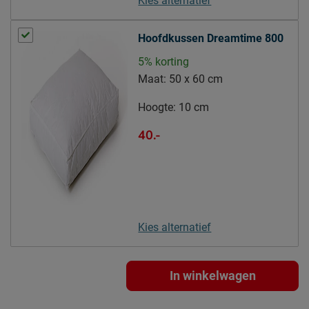
Kies alternatief
meubelmondstuk
Hoofdkussen Dreamtime 800
Leveranciersinformatie
Naam
Beddenreus B.V.
5% korting
Maat:
50 x 60 cm
Postbus 716, 5400 AS,
Locatie
Uden, Nederland
Hoogte:
10 cm
Emailadres
info@beddenreus.nl
40.-
Kies alternatief
In winkelwagen