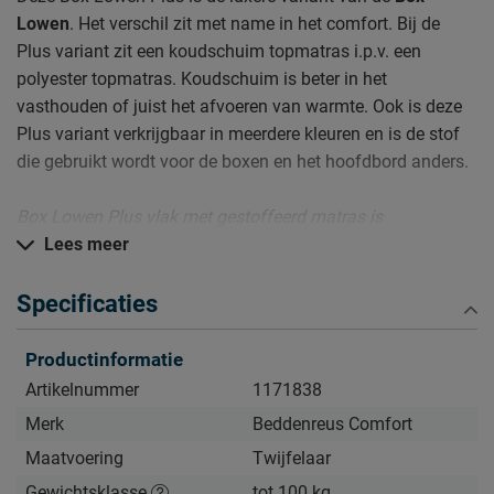
Lowen
. Het verschil zit met name in het comfort. Bij de
Plus variant zit een koudschuim topmatras i.p.v. een
polyester topmatras. Koudschuim is beter in het
vasthouden of juist het afvoeren van warmte. Ook is deze
Plus variant verkrijgbaar in meerdere kleuren en is de stof
die gebruikt wordt voor de boxen en het hoofdbord anders.
Box Lowen Plus vlak met gestoffeerd matras is
verkrijgbaar in meerdere maten en is geschikt voor een
Lees meer
gewicht tot 100 kg. Alle uitvoeringen hebben één
tweepersoonsmatras en topmatras.
Let op: De breedtemaat
Specificaties
120 is één box. Meet daarom thuis v.t.v. op of de box
zonder problemen overal doorheen kan.
Productinformatie
Artikelnummer
1171838
Daarom kopen
Merk
Beddenreus Comfort
Luxere variant van de Box Lowen
Maatvoering
Twijfelaar
Complete set
Gewichtsklasse
tot 100 kg