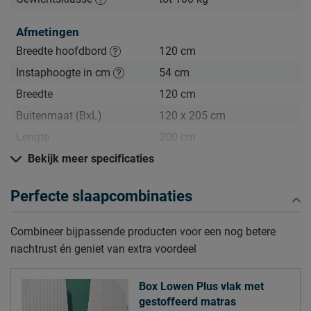
Extra goed slapen voor een scherpe prijs
Afmetingen
Breedte hoofdbord
120 cm
Zo blijft Box Lowen Plus lang mooi (en schoon)
Kijk bij het kopje ‘Goed om te weten’ om alle tips & tricks te
Instaphoogte in cm
54 cm
zien.
Breedte
120 cm
Buitenmaat (BxL)
120 x 205 cm
Lengte
200 cm
Hoogte hoofdbord
Bekijk meer specificaties
103 cm
Diepte Hoofdbord
5 cm
Perfecte slaapcombinaties
Poothoogte
12 cm
Combineer bijpassende producten voor een nog betere
Specificaties boxspring
nachtrust én geniet van extra voordeel
Kleur
grey beige
Uitvoering
Vlak
Box Lowen Plus vlak met
Materiaal
polyester
gestoffeerd matras