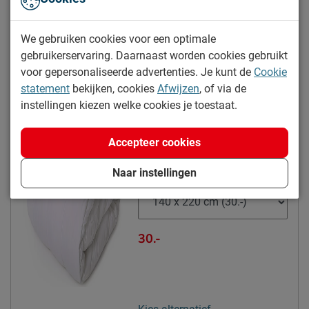
Materiaal tijk topper
polyester
99.-
Tijk topper afritsbaar
Nee
We gebruiken cookies voor een optimale
gebruikerservaring. Daarnaast worden cookies gebruikt
Poten
voor gepersonaliseerde advertenties. Je kunt de
Cookie
Modelnaam poten
Lowen
Kies alternatief
statement
bekijken, cookies
Afwijzen
, of via de
Materiaal poten
kunststof
instellingen kiezen welke cookies je toestaat.
Kleur poten
zwart
Dreamtime Actie 4-seizoenen
dekbed synthetisch
Accepteer cookies
Goed om te weten
5% korting
5 jaar garantie op de box en
Naar instellingen
Maat
het matras volgens
Beddenreus voorwaarden; 3
Garantie
jaar op het topmatras
30.-
volgens Beddenreus
voorwaarden
Montage
niet inbegrepen
stofzuigen met een
Onderhoud