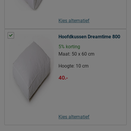
Leveranciersinformatie
Naam
Beddenreus B.V.
Kies alternatief
Postbus 716, 5400 AS,
Locatie
Uden, Nederland
Hoofdkussen Dreamtime 800
Emailadres
info@beddenreus.nl
5% korting
Maat:
50 x 60 cm
Hoogte:
10 cm
40.-
Kies alternatief