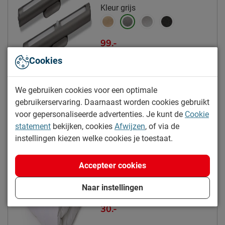
Tijk topper afritsbaar
Kleur
Ja
grijs
Poten
99.-
Modelnaam poten
Lowen
Cookies
Materiaal poten
kunststof
Kleur poten
zwart
We gebruiken cookies voor een optimale
Kies alternatief
Goed om te weten
gebruikerservaring. Daarnaast worden cookies gebruikt
voor gepersonaliseerde advertenties. Je kunt de
Cookie
5 jaar garantie op de box en
Dreamtime Actie 4-seizoenen
statement
bekijken, cookies
Afwijzen
, of via de
het matras volgens
dekbed synthetisch
instellingen kiezen welke cookies je toestaat.
Beddenreus voorwaarden; 3
Garantie
5% korting
jaar op het topmatras
Maat
volgens Beddenreus
Accepteer cookies
voorwaarden
Naar instellingen
Montage
niet inbegrepen
30.-
stofzuigen met een
Onderhoud
meubelmondstuk