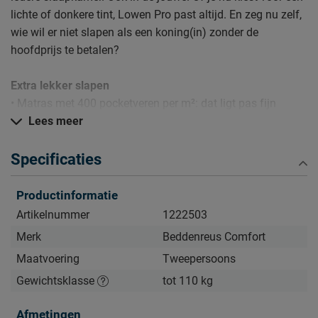
lichte of donkere tint, Lowen Pro past altijd. En zeg nu zelf,
wie wil er niet slapen als een koning(in) zonder de
hoofdprijs te betalen?
Extra lekker slapen
• Matras met 400 pocketveren per m²: dat ligt pas fijn
• Koudschuim topper voor perfecte ventilatie en geen kuilen
Lees meer
• Lang plezier; gaat het langst mee van alle toppers
• Stevige box, belastbaar tot 120kg
Specificaties
Liggen is weten
Productinformatie
Wil je weten of de Lowen Pro echt zo lekker ligt? Kom dan
Artikelnummer
1222503
proefliggen in één van onze winkels. Onze slaapexperts
Merk
Beddenreus Comfort
helpen je graag om de perfecte match te vinden.
Maatvoering
Tweepersoons
Daarom kopen
Gewichtsklasse
tot 110 kg
• Ongekend comfort dankzij al die pocketveren
Afmetingen
• De beste ondersteuning, levensduur én ventilatie