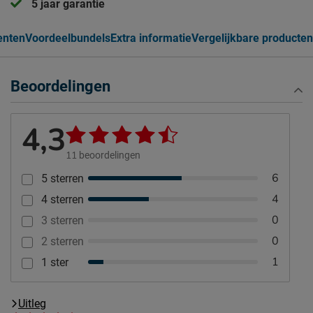
5 jaar garantie
nten
Voordeelbundels
Extra informatie
Vergelijkbare producten
Beoordelingen
4,3
11
beoordelingen
6
5 sterren
4
4 sterren
0
3 sterren
0
2 sterren
1
1 ster
Uitleg