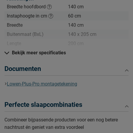
• Extra zekerheid met 5 jaar garantie
Breedte hoofdbord
140 cm
• Staat in no-time in je slaapkamer
Instaphoogte in cm
60 cm
Breedte
140 cm
Zo blijft Lowen Pro lang mooi (en schoon)
Buitenmaat (BxL)
140 x 205 cm
Een keer per maand even wat liefde geven doet wonderen.
Lengte
200 cm
Gebruik een stofzuiger met een speciaal meubelmondstuk
om stof en vuil te verwijderen. Zo blijft je Lowen Pro er fris
Hoogte hoofdbord
Bekijk meer specificaties
103 cm
uitzien en kun je genieten van een heerlijke nachtrust, elke
Diepte Hoofdbord
5 cm
nacht opnieuw!
Documenten
Poothoogte
12 cm
Lowen-Plus-Pro montagetekening
Specificaties boxspring
Kleur
grey beige
Stofgroep
Luna
Perfecte slaapcombinaties
Uitvoering
Vlak
Combineer bijpassende producten voor een nog betere
Materiaal
polyester
nachtrust én geniet van extra voordeel