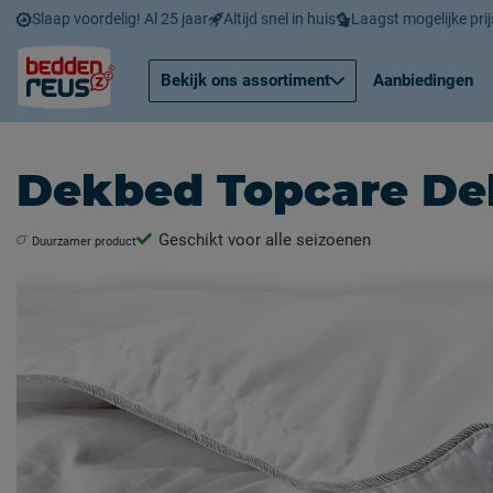
Slaap voordelig! Al 25 jaar
Altijd snel in huis
Laagst mogelijke prij
Bekijk ons assortiment
Aanbiedingen
Dekbed Topcare De
Geschikt voor alle seizoenen
Duurzamer product