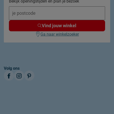
Bekijk openingstijden en plan je bezoek
Ja
licht
Vind jouw winkel
Ga naar winkelzoeker
Dons
65% ganzendons, 35% ganzenveren
katoen
Volg ons
dagelijks opschudden en regelmatig luchten
chemisch reinigen
niet drogen in de droger
5 jaar garantie volgens Beddenreus