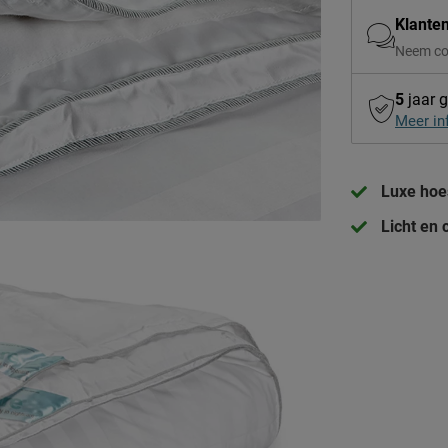
Klante
Neem co
5
jaar g
Meer in
Luxe hoe
Licht en