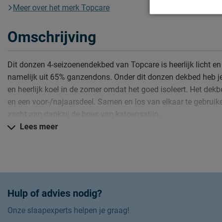
Meer over het merk Topcare
Omschrijving
Dit donzen 4-seizoenendekbed van Topcare is heerlijk licht en
namelijk uit 65% ganzendons. Onder dit donzen dekbed heb je
en heerlijk koel in de zomer omdat het goed isoleert. Het dek
en een voor-/najaarsdeel. Samen en los van elkaar te gebruike
zacht aan dankzij de hoes van katoensatijn.
Lees meer
Hulp of advies nodig?
Onze slaapexperts helpen je graag!