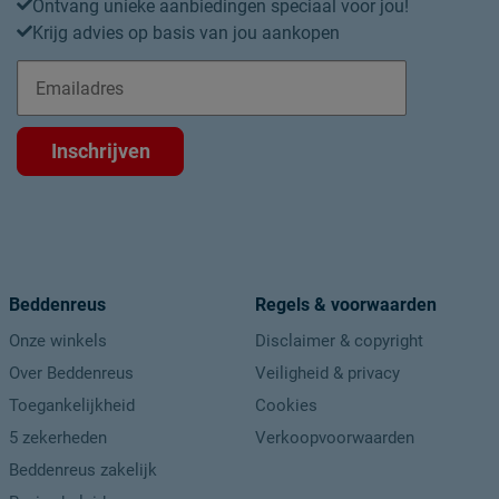
Ontvang unieke aanbiedingen speciaal voor jou!
Krijg advies op basis van jou aankopen
Koppelbaar
Gewicht
Materiaal
Inschrijven
Type dekbed
Materiaal vulling
Materiaal tijk
Onderhoud
Beddenreus
Regels & voorwaarden
Onderhoud
Onze winkels
Disclaimer & copyright
Wasinstructies
Over Beddenreus
Veiligheid & privacy
Drooginstructies
Toegankelijkheid
Cookies
5 zekerheden
Verkoopvoorwaarden
Goed om te weten
Beddenreus zakelijk
Garantie