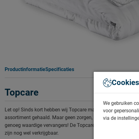
Productinformatie
Specificaties
Cookies
Topcare
We gebruiken co
Let op! Sinds kort hebben wij Topcare matrassen uit ons
voor gepersonali
assortiment gehaald. Maar geen zorgen, want we hebben
via de instelling
genoeg waardige vervangers! De Topcare topmatrassen
zijn nog wel verkrijgbaar.