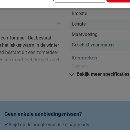
Afmetingen
Breedte
Lengte
Maatvoering
 comfortabel. Het bestaat
Geschikt voor maten
 het lekker warm in de winter
bed bestaat uit een zomerdeel
Kenmerken
n uiteraard. Het dekbed voelt
Seizoen
Bekijk meer specificaties
Warmteklasse
Vulgewicht
Weeftechniek
Stikselwijze tijk
Geen enkele aanbieding missen?
Anti allergie
Altijd op de hoogte van alle slaaptrends
Anti huisstofmijt