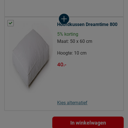
regelmatig luchten
Wasinstructies
wasbaar tot 40°C
drogen alleen op lage
Drooginstructies
Hoofdkussen Dreamtime 800
temperatuur
5% korting
Goed om te weten
Maat:
50 x 60 cm
2 jaar garantie volgens CBW
Garantie
Hoogte:
10 cm
voorwaarden
40.-
Leveranciersinformatie
Naam
Beddenreus B.V.
Postbus 716, 5400 AS,
Locatie
Uden, Nederland
Emailadres
info@beddenreus.nl
Kies alternatief
In winkelwagen