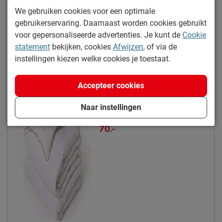
Warmteklasse
klasse 1 (meest warm)
Bekijk meer specificaties
We gebruiken cookies voor een optimale
Vulgewicht
616+924
gebruikerservaring. Daarnaast worden cookies gebruikt
Weeftechniek
platbinding
voor gepersonaliseerde advertenties. Je kunt de
Cookie
Perfecte slaapcombinaties
statement
bekijken, cookies
Afwijzen
, of via de
Stikselwijze tijk
carré
instellingen kiezen welke cookies je toestaat.
Combineer bijpassende producten voor een nog betere
Anti allergie
Ja
nachtrust én geniet van extra voordeel
Anti huisstofmijt
Nee
Accepteer cookies
Koppelbaar
Ja
Topcare 4-seizoenen dekbed
Naar instellingen
Gewicht
medium
synthetisch
70.-
Materiaal
Type dekbed
Synthetisch
Materiaal vulling
Hollowsoft
Materiaal tijk
katoen
Onderhoud
dagelijks opschudden en
Onderhoud