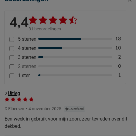
4,4
31
beoordelingen
18
5 sterren
10
4 sterren
2
3 sterren
0
2 sterren
1
1 ster
Uitleg
D Elbersen
4 november 2025
Geverifieerd
Een week in gebruik voor mijn zoon, zeer tevreden over dit
dekbed.