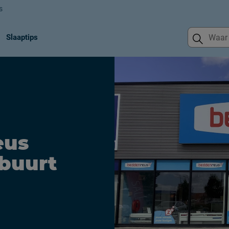
s
Slaaptips
eus
 buurt