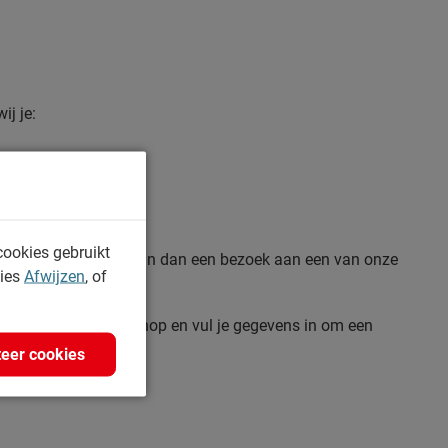
j je:
cookies gebruikt
 je een keuze maakt? Plan dan een bezoek aan een van onze
kies
Afwijzen
, of
 maat.
e helpen. Klik op de knop en vul je gegevens in om een
eer cookies