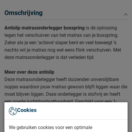
Omschrijving
Antislip matrasonderlegger boxspring
is dé oplossing
tegen het verschuiven van het matras van je boxspring.
Zeker als je een ‘actieve’ slaper bent en veel beweegt ’s
nachts wil je matras nog wel eens flink verschuiven. Met
deze matrasonderlegger is dat verleden tijd.
Meer over deze antislip
Deze matrasonderlegger heeft duizenden onverslijtbare
nopjes waardoor jouw matras gewoon blijft liggen waar die
moet blijven liggen. Deze onderlegger is stofvrij en heeft
een goede luchtdoorlaatbaarheid. Geschikt voor een 1-
persoons boxspring. Bij een 2-persoons boxspring heb je
Cookies
dus twee van deze matrasonderleggers nodig.
We gebruiken cookies voor een optimale
Deze antislip blinkt uit in