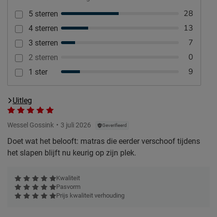
28
5 sterren
13
4 sterren
7
3 sterren
0
2 sterren
9
1 ster
Uitleg
Wessel Gossink
3 juli 2026
Geverifieerd
Doet wat het belooft: matras die eerder verschoof tijdens
het slapen blijft nu keurig op zijn plek.
Kwaliteit
Pasvorm
Prijs kwaliteit verhouding