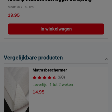
Edisonstraat 98, 7006 RE,
Locatie
Maat
:
70 x 160 cm
Doetinchem, Nederland
19.95
Emailadres
info@polydaun.nl
In winkelwagen
Vergelijkbare producten
Matrasbeschermer
(60)
Levertijd: 1 tot 2 weken
14.95