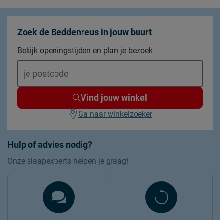
Kleur
roze
Materiaal
metaal
Zoek de Beddenreus in jouw buurt
Goed om te weten
Bekijk openingstijden en plan je bezoek
Afnemen met een vochtig
Onderhoud
doekje
2 jaar garantie volgens CBW
Garantie
Vind jouw winkel
voorwaarden
Ga naar winkelzoeker
Hulp of advies nodig?
Onze slaapexperts helpen je graag!