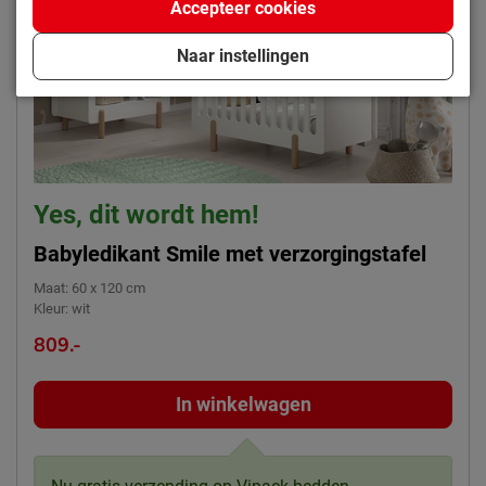
Accepteer cookies
Naar instellingen
Yes, dit wordt hem!
Babyledikant Smile met verzorgingstafel
Maat
:
60 x 120 cm
Kleur
:
wit
809.-
In winkelwagen