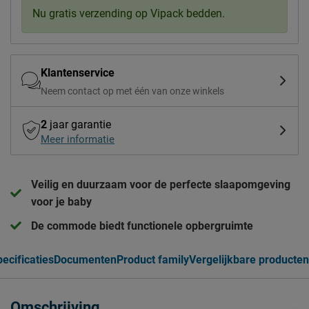
Nu gratis verzending op Vipack bedden.
Klantenservice
Neem contact op met één van onze winkels
2
jaar garantie
Meer informatie
Veilig en duurzaam voor de perfecte slaapomgeving
voor je baby
De commode biedt functionele opbergruimte
ecificaties
Documenten
Product family
Vergelijkbare producten
Omschrijving