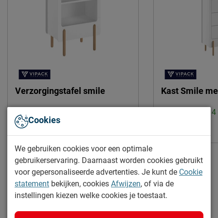
Overige
Inclusief verzorgingstafel
Leveranciersinformatie
Naam
Vipack NV
Meulebeeksestraat 51,
Locatie
8710, Wielsbeke, België
Emailadres
sales@vipack.be
Verzorgingstafel smile
Kast Smile me
Levertijd: 2 tot 4 weken
Levertijd: 2 tot 
Cookies
316.72
489.-
We gebruiken cookies voor een optimale
gebruikerservaring. Daarnaast worden cookies gebruikt
voor gepersonaliseerde advertenties. Je kunt de
Cookie
statement
bekijken, cookies
Afwijzen
, of via de
instellingen kiezen welke cookies je toestaat.