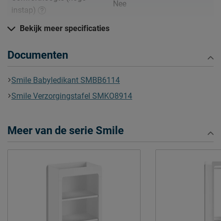
Nee
instap)
Hoogte hoofdbord
87 cm
Bekijk meer specificaties
Kenmerken
Documenten
Elektrisch verstelbare
Niet mogelijk
bedbodem mogelijk?
Smile Babyledikant SMBB6114
Incl. bedbodem, excl.
Uitvoering
Smile Verzorgingstafel SMKO8914
matras
Kleur
wit
Meer van de serie Smile
Materiaal
massief grenen/MDF
Goed om te weten
Afnemen met een vochtig
Onderhoud
doekje
2 jaar garantie volgens CBW
Garantie
voorwaarden